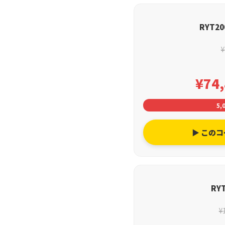
RYT2
¥
¥74
5,
▶ この
RY
¥