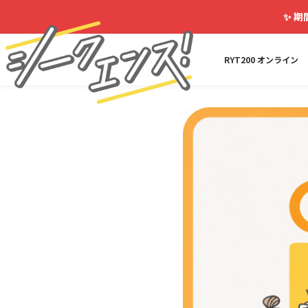
✨
期
RYT200 オンライン