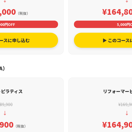
,000
¥164,8
（税抜）
000円OFF
5,000円
コースに申し込む
▶ このコース
A）
トピラティス
リフォーマー
89,900
¥169,9
↓
↓
,900
¥164,9
（税抜）