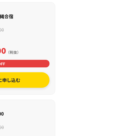
沖縄合宿
00
00
（税抜）
OFF
に申し込む
00
00