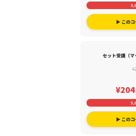
5,
▶ この
セット受講（マ
¥
¥204
5,
▶ この