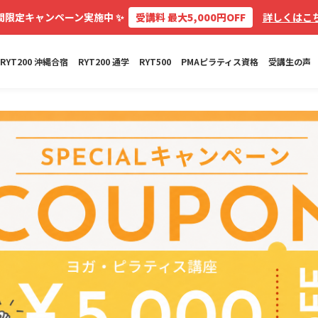
✨
間限定キャンペーン実施中
受講料 最大5,000円OFF
詳しくはこち
RYT200 沖縄合宿
RYT200 通学
RYT500
PMAピラティス資格
受講生の声