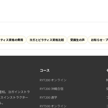
ラティス資格の費用
ヨガとピラティス資格比較
受講生の声
お知らせ・
コース
RYT200 オンライン
RYT200 沖縄合宿
盟校。ヨガインストラ
ティスインストラクター
RYT200 通学
ル。
RYT500 オンライン