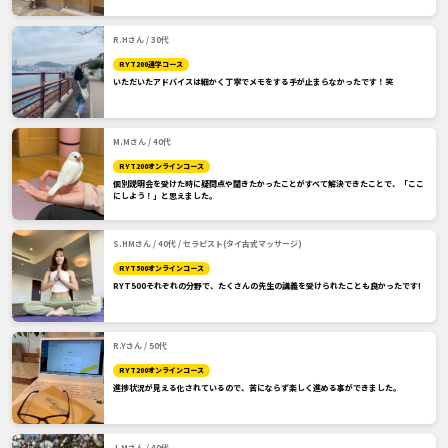
R.Hさん / 30代
RYT200通学コース
いただいたアドバイスは細かく丁寧でメモをする手が止まらなかったです！笑
M.Mさん / 40代
RYT200オンラインコース
個別説明会を受けた時に疑問点や聞きたかったことがすべて解決できたことで、「ここ
にしよう！」と思えました。
S.HMさん / 40代 / セラピスト(タイ古式マッサージ)
RYT500オンラインコース
RYT500それぞれの分野で、たくさんの先生の講義を受けられたことも良かったです!
R.Yさん / 50代
RYT200オンラインコース
進捗状況が見える化されているので、苦にならず楽しく進める事ができました。
J.Mさん / 40代