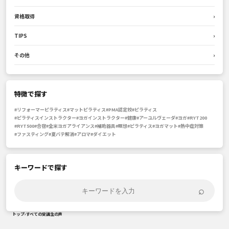
資格取得
›
TIPS
›
その他
›
特徴で探す
#リフォーマーピラティス
#マットピラティス
#PMA認定校
#ピラティス
#ピラティスインストラクター
#ヨガインストラクター
#健康
#アーユルヴェーダ
#ヨガ
#RYT200
#RYT500
#合宿
#全米ヨガアライアンス
#補助器具
#瞑想
#ピラティス
#ヨガマット
#熱中症対策
#ファスティング
#夏バテ解消
#アロマ
#ダイエット
キーワードで探す
⌕
トップ
›
すべての受講生の声