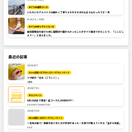
RYT200通学コース
いただいたアドバイスは細かく丁寧でメモをする手が止まらなかったです！笑
M.Mさん / 40代
RYT200オンラインコース
個別説明会を受けた時に疑問点や聞きたかったことがすべて解決できたことで、「ここにし
よう！」と思えました。
最近の記事
2026/8/7
Orie日記＜ピラティスリードトレーナー＞
ツボ紹介「合谷（ごうこく）」
#健康
2026/7/31
キャンペーン
8月15日まで限定！全コース5,000円OFF！
#ヨガ
#RYT200
#RYT500
2026/7/30
Mio日記＜ヨガリードトレーナー＞
※写真は後で）神輿を担ぐ中にヨガ哲学があった！お祭りが教えてくれる「生きる知恵」
#ヨガ