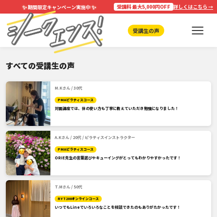
✨
✨
受講料 最大5,000円OFF
詳しくはこちら →
期間限定キャンペーン実施中
受講生の声
すべての受講生の声
M.Kさん / 30代
PMAピラティスコース
対面講座では、体の使い方も丁寧に教えていただき勉強になりました！
A.Kさん / 20代 / ピラティスインストラクター
PMAピラティスコース
ORIE先生の言葉選びやキューイングがとってもわかりやすかったです！
T.Mさん / 50代
RYT200オンラインコース
いつでもLineでいろいろなことを相談できたのもありがたかったです！