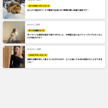
RYT200オンラインコース
なにより自分のペースで取得が出来たので無理の無い受講で満足です！
N.Iさん / 30代
RYT200通学コース
オンライン＆通学の両方で受けられること、お値段も他と比べてリーズナブルだったこ
とが決め手です！
M.Kさん / 20代
PMAピラティスコース
目的や効果を詳しく教えていただけるので、どこに効いてるのか体感することができま
した！