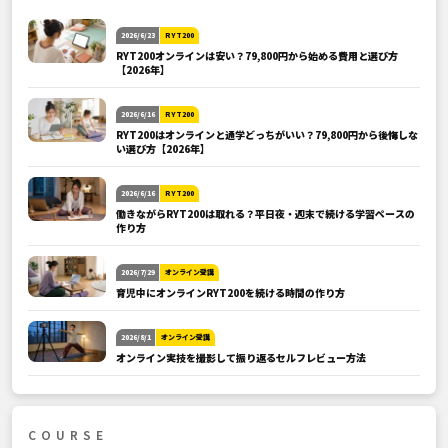
2026/6/23
RYT200
RYT200オンラインは安い？79,800円から始める費用と選び方
【2026年】
2026/6/16
RYT200
RYT200はオンラインと通学どっちがいい？79,800円から後悔しな
い選び方【2026年】
2026/6/16
RYT200
働きながらRYT200は取れる？平日夜・週末で続ける学習ペースの
作り方
2026/7/29
オンライン受講
育児中にオンラインRYT200を続ける時間の作り方
2026/8/1
オンライン受講
オンライン実技を撮影して振り返るセルフレビュー方法
COURSE