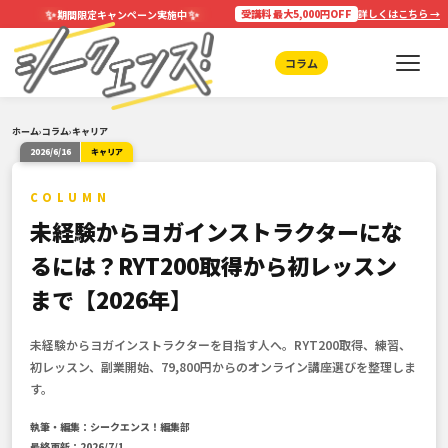
✨
✨
受講料 最大5,000円OFF
詳しくはこちら →
期間限定キャンペーン実施中
コラム
ホーム
›
コラム
›
キャリア
2026/6/16
キャリア
COLUMN
未経験からヨガインストラクターにな
るには？RYT200取得から初レッスン
まで【2026年】
未経験からヨガインストラクターを目指す人へ。RYT200取得、練習、
初レッスン、副業開始、79,800円からのオンライン講座選びを整理しま
す。
執筆・編集：シークエンス！編集部
最終更新：2026/7/1