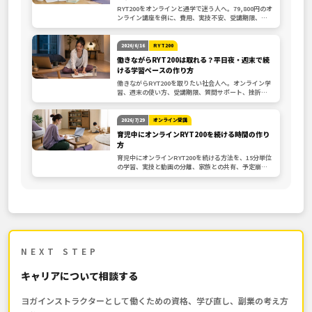
RYT200をオンラインと通学で迷う人へ。79,800円のオ
ンライン講座を例に、費用、実技不安、受講期限、質
問サポート、生活別の選び方を整理します。
2026/6/16
RYT200
働きながらRYT200は取れる？平日夜・週末で続
ける学習ペースの作り方
働きながらRYT200を取りたい社会人へ。オンライン学
習、週末の使い方、受講期限、質問サポート、挫折し
ないペース設計、申込前確認を整理します。
2026/7/29
オンライン受講
育児中にオンラインRYT200を続ける時間の作り
方
育児中にオンラインRYT200を続ける方法を、15分単位
の学習、実技と動画の分離、家族との共有、予定崩れ
からの再開、講座選びの確認項目に分けて解説します。
NEXT STEP
キャリアについて相談する
ヨガインストラクターとして働くための資格、学び直し、副業の考え方