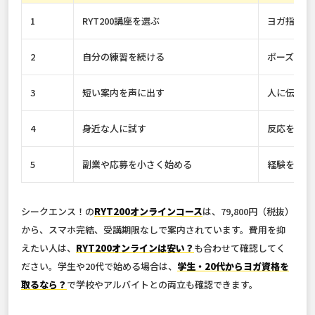
1
RYT200講座を選ぶ
ヨガ指導の
2
自分の練習を続ける
ポーズと呼
3
短い案内を声に出す
人に伝える
4
身近な人に試す
反応を見て
5
副業や応募を小さく始める
経験を仕事
シークエンス！の
RYT200オンラインコース
は、79,800円（税抜）
から、スマホ完結、受講期限なしで案内されています。費用を抑
えたい人は、
RYT200オンラインは安い？
も合わせて確認してく
ださい。学生や20代で始める場合は、
学生・20代からヨガ資格を
取るなら？
で学校やアルバイトとの両立も確認できます。