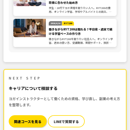
将来に合わせた始め方
学生・20代でヨガ資格を取りたい人へ。RYT200の費
用、オンライン学習、学校やアルバイトとの両立、将
来の活かし方、申込前チェックを整理します。
2026/6/16
RYT200
働きながらRYT200は取れる？平日夜・週末で続
ける学習ペースの作り方
働きながらRYT200を取りたい社会人へ。オンライン学
習、週末の使い方、受講期限、質問サポート、挫折し
ないペース設計、申込前確認を整理します。
NEXT STEP
キャリアについて相談する
ヨガインストラクターとして働くための資格、学び直し、副業の考え方
を整理します。
関連コースを見る
LINEで質問する