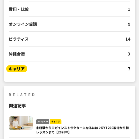
費用・比較
1
オンライン受講
9
ピラティス
14
沖縄合宿
3
キャリア
7
RELATED
関連記事
2026/6/16
キャリア
未経験からヨガインストラクターになるには？RYT200取得から初
レッスンまで【2026年】