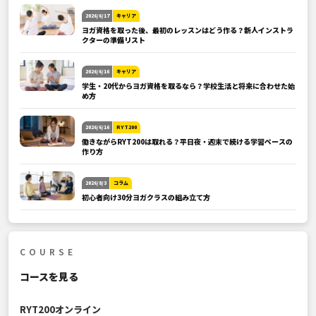
2026/6/17
キャリア
ヨガ資格を取った後、最初のレッスンはどう作る？新人インストラ
クターの準備リスト
2026/6/16
キャリア
学生・20代からヨガ資格を取るなら？学校生活と将来に合わせた始
め方
2026/6/16
RYT200
働きながらRYT200は取れる？平日夜・週末で続ける学習ペースの
作り方
2026/8/3
コラム
初心者向け30分ヨガクラスの組み立て方
COURSE
コースを見る
RYT200オンライン