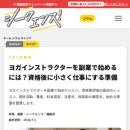
✨
✨
受講料 最大5,000円OFF
詳しくはこちら →
期間限定キャンペーン実施中
コラム
ホーム
›
コラム
›
キャリア
2026/6/17
キャリア
COLUMN
ヨガインストラクターを副業で始める
には？資格後に小さく仕事にする準備
ヨガインストラクターを副業で始めたい人へ。資格取得後の最初のレッ
スン、週末活動、集客、料金設定、注意点、相談前の確認点、始める順
番を整理します。
執筆・編集：シークエンス！編集部
最終更新：2026/7/1