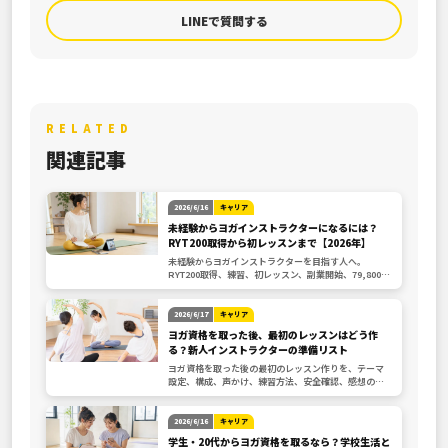
LINEで質問する
RELATED
関連記事
2026/6/16
キャリア
未経験からヨガインストラクターになるには？
RYT200取得から初レッスンまで【2026年】
未経験からヨガインストラクターを目指す人へ。
RYT200取得、練習、初レッスン、副業開始、79,800円
からのオンライン講座選びを整理します。
2026/6/17
キャリア
ヨガ資格を取った後、最初のレッスンはどう作
る？新人インストラクターの準備リスト
ヨガ資格を取った後の最初のレッスン作りを、テーマ
設定、構成、声かけ、練習方法、安全確認、感想の集
め方、改善手順、仕事化の第一歩で整理します。
2026/6/16
キャリア
学生・20代からヨガ資格を取るなら？学校生活と