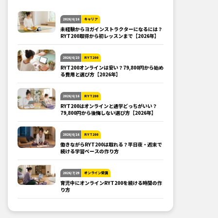
2026/6/16
キャリア
未経験からヨガインストラクターになるには？
RYT200取得から初レッスンまで【2026年】
2026/6/23
RYT200
RYT200オンラインは安い？79,800円から始め
る費用と選び方【2026年】
2026/6/16
RYT200
RYT200はオンラインと通学どっちがいい？
79,800円から後悔しない選び方【2026年】
2026/6/16
RYT200
働きながらRYT200は取れる？平日夜・週末で
続ける学習ペースの作り方
2026/7/29
オンライン受講
育児中にオンラインRYT200を続ける時間の作
り方