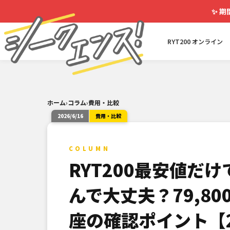
✨
期
RYT200 オンライン
ホーム
›
コラム
›
費用・比較
2026/6/16
費用・比較
COLUMN
RYT200最安値だけ
んで大丈夫？79,80
座の確認ポイント【2