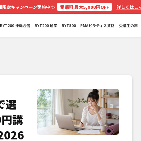
✨
間限定キャンペーン実施中
受講料 最大5,000円OFF
詳しくはこち
RYT200 沖縄合宿
RYT200 通学
RYT500
PMAピラティス資格
受講生の声
で選
0円講
026