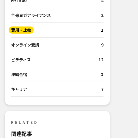
RYT500
4
全米ヨガアライアンス
2
費用・比較
1
オンライン受講
9
ピラティス
12
沖縄合宿
3
キャリア
7
RELATED
関連記事