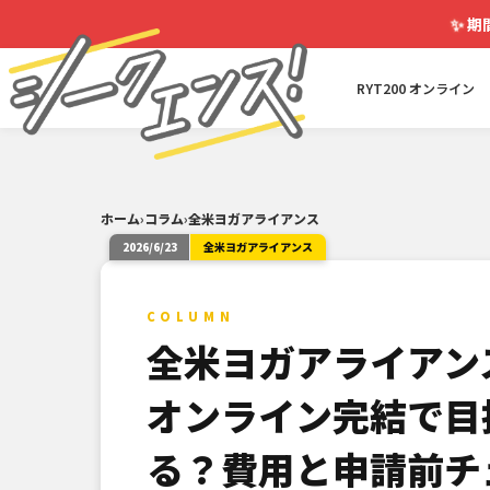
✨
期
RYT200 オンライン
ホーム
›
コラム
›
全米ヨガアライアンス
2026/6/23
全米ヨガアライアンス
COLUMN
全米ヨガアライアン
オンライン完結で目
る？費用と申請前チ