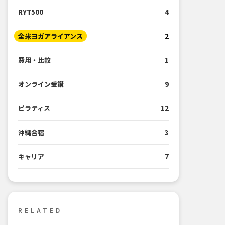
RYT500
4
全米ヨガアライアンス
2
費用・比較
1
オンライン受講
9
ピラティス
12
沖縄合宿
3
キャリア
7
RELATED