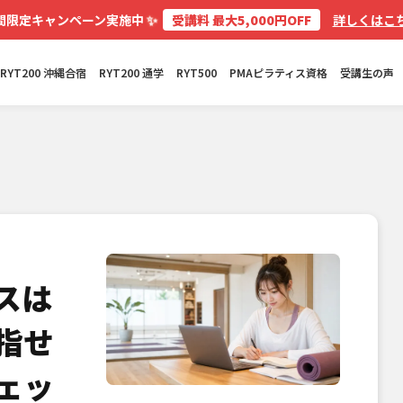
✨
間限定キャンペーン実施中
受講料 最大5,000円OFF
詳しくはこち
RYT200 沖縄合宿
RYT200 通学
RYT500
PMAピラティス資格
受講生の声
スは
指せ
ェッ