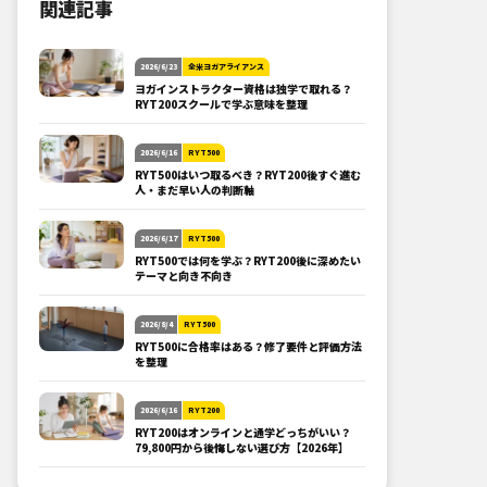
関連記事
2026/6/23
全米ヨガアライアンス
ヨガインストラクター資格は独学で取れる？
RYT200スクールで学ぶ意味を整理
2026/6/16
RYT500
RYT500はいつ取るべき？RYT200後すぐ進む
人・まだ早い人の判断軸
2026/6/17
RYT500
RYT500では何を学ぶ？RYT200後に深めたい
テーマと向き不向き
2026/8/4
RYT500
RYT500に合格率はある？修了要件と評価方法
を整理
2026/6/16
RYT200
RYT200はオンラインと通学どっちがいい？
79,800円から後悔しない選び方【2026年】