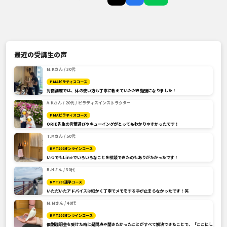
最近の受講生の声
M.Kさん / 30代
PMAピラティスコース
対面講座では、体の使い方も丁寧に教えていただき勉強になりました！
A.Kさん / 20代 / ピラティスインストラクター
PMAピラティスコース
ORIE先生の言葉選びやキューイングがとってもわかりやすかったです！
T.Mさん / 50代
RYT200オンラインコース
いつでもLineでいろいろなことを相談できたのもありがたかったです！
R.Hさん / 30代
RYT200通学コース
いただいたアドバイスは細かく丁寧でメモをする手が止まらなかったです！笑
M.Mさん / 40代
RYT200オンラインコース
個別説明会を受けた時に疑問点や聞きたかったことがすべて解決できたことで、「ここにし