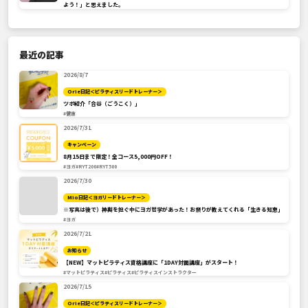
よう！」と思えました。
最近の記事
2026/8/7
Orie日記＜ピラティスリードトレーナー＞
ツボ紹介「合谷（ごうこく）」
#健康
2026/7/31
キャンペーン
8月15日まで限定！全コース5,000円OFF！
#ヨガ
#RYT200
#RYT500
2026/7/30
Mio日記＜ヨガリードトレーナー＞
※写真は後で）神輿を担ぐ中にヨガ哲学があった！お祭りが教えてくれる「生きる知恵」
#ヨガ
2026/7/21
お知らせ
【NEW】マットピラティス資格講座に「1DAY対面講座」がスタート！
#マットピラティス
#ピラティス
#ピラティスインストラクター
2026/7/15
Orie日記＜ピラティスリードトレーナー＞