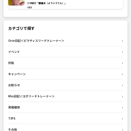
ツボ紹介「腰痛点（ようつうてん）」
#健康
カテゴリで探す
Orie日記＜ピラティスリードトレーナー＞
›
イベント
›
対談
›
キャンペーン
›
お知らせ
›
Mio日記＜ヨガリードトレーナー＞
›
資格取得
›
TIPS
›
その他
›