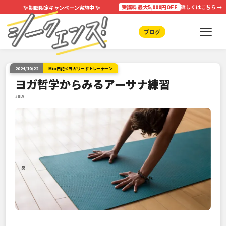
✨
✨
受講料 最大5,000円OFF
詳しくはこちら →
期間限定キャンペーン実施中
ブログ
2024/10/22
Mio日記＜ヨガリードトレーナー＞
ヨガ哲学からみるアーサナ練習
#ヨガ