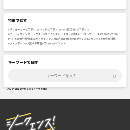
特徴で探す
#リフォーマーピラティス
#マットピラティス
#PMA認定校
#ピラティス
#ピラティスインストラクター
#ヨガインストラクター
#健康
#アーユルヴェーダ
#ヨガ
#RYT200
#RYT500
#合宿
#全米ヨガアライアンス
#補助器具
#瞑想
#ピラティス
#ヨガマット
#熱中症対策
#ファスティング
#夏バテ解消
#アロマ
#ダイエット
キーワードで探す
⌕
ブログ
›
ヨガ哲学からみるアーサナ練習