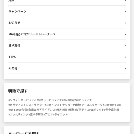
キャンペーン
›
お知らせ
›
Mio日記＜ヨガリードトレーナー＞
›
資格取得
›
TIPS
›
その他
›
特徴で探す
#リフォーマーピラティス
#マットピラティス
#PMA認定校
#ピラティス
#ピラティスインストラクター
#ヨガインストラクター
#健康
#アーユルヴェーダ
#ヨガ
#RYT200
#RYT500
#合宿
#全米ヨガアライアンス
#補助器具
#瞑想
#ピラティス
#ヨガマット
#熱中症対策
#ファスティング
#夏バテ解消
#アロマ
#ダイエット
キーワードで探す