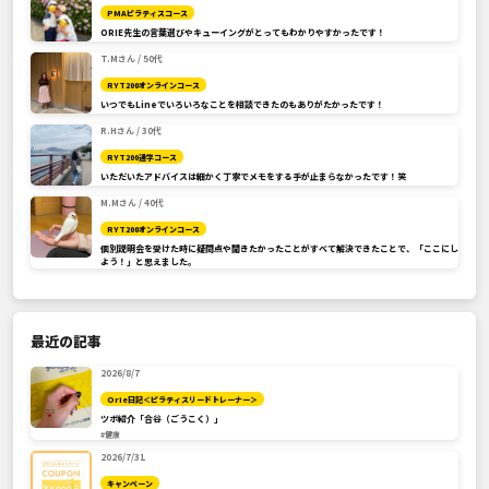
PMAピラティスコース
ORIE先生の言葉選びやキューイングがとってもわかりやすかったです！
T.Mさん / 50代
RYT200オンラインコース
いつでもLineでいろいろなことを相談できたのもありがたかったです！
R.Hさん / 30代
RYT200通学コース
いただいたアドバイスは細かく丁寧でメモをする手が止まらなかったです！笑
M.Mさん / 40代
RYT200オンラインコース
個別説明会を受けた時に疑問点や聞きたかったことがすべて解決できたことで、「ここにし
よう！」と思えました。
最近の記事
2026/8/7
Orie日記＜ピラティスリードトレーナー＞
ツボ紹介「合谷（ごうこく）」
#健康
2026/7/31
キャンペーン