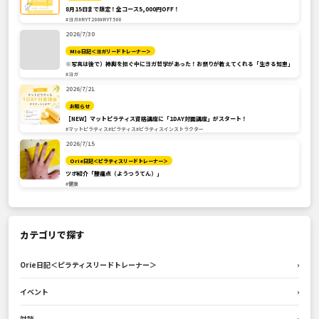
8月15日まで限定！全コース5,000円OFF！
#ヨガ
#RYT200
#RYT500
2026/7/30
Mio日記＜ヨガリードトレーナー＞
※写真は後で）神輿を担ぐ中にヨガ哲学があった！お祭りが教えてくれる「生きる知恵」
#ヨガ
2026/7/21
お知らせ
【NEW】マットピラティス資格講座に「1DAY対面講座」がスタート！
#マットピラティス
#ピラティス
#ピラティスインストラクター
2026/7/15
Orie日記＜ピラティスリードトレーナー＞
ツボ紹介「腰痛点（ようつうてん）」
#健康
カテゴリで探す
Orie日記＜ピラティスリードトレーナー＞
›
イベント
›
対談
›