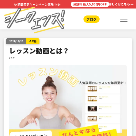
✨
✨
受講料 最大5,000円OFF
詳しくはこちら →
期間限定キャンペーン実施中
ブログ
2024/11/29
その他
レッスン動画とは？
#ヨガ