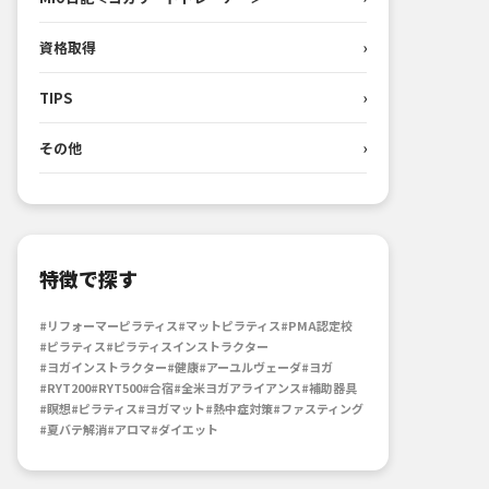
資格取得
›
TIPS
›
その他
›
特徴で探す
#リフォーマーピラティス
#マットピラティス
#PMA認定校
#ピラティス
#ピラティスインストラクター
#ヨガインストラクター
#健康
#アーユルヴェーダ
#ヨガ
#RYT200
#RYT500
#合宿
#全米ヨガアライアンス
#補助器具
#瞑想
#ピラティス
#ヨガマット
#熱中症対策
#ファスティング
#夏バテ解消
#アロマ
#ダイエット