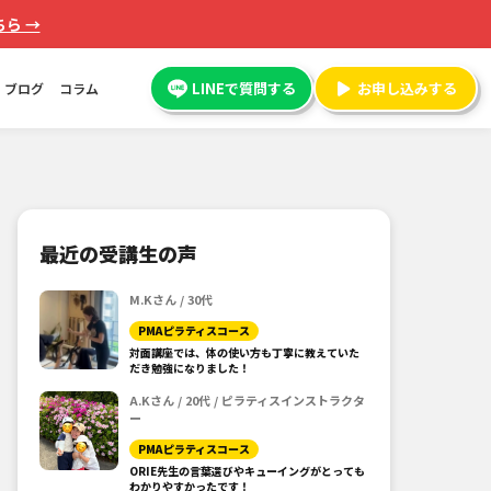
ら →
LINEで質問する
お申し込みする
ブログ
コラム
最近の受講生の声
M.Kさん / 30代
PMAピラティスコース
対面講座では、体の使い方も丁寧に教えていた
だき勉強になりました！
A.Kさん / 20代 / ピラティスインストラクタ
ー
PMAピラティスコース
ORIE先生の言葉選びやキューイングがとっても
わかりやすかったです！