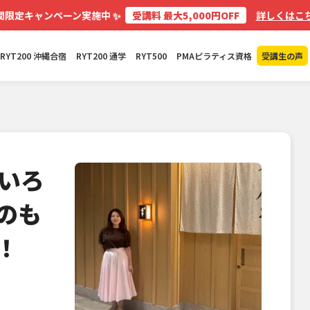
✨
間限定キャンペーン実施中
受講料 最大5,000円OFF
詳しくはこち
RYT200 沖縄合宿
RYT200 通学
RYT500
PMAピラティス資格
受講生の声
ろいろ
のも
！