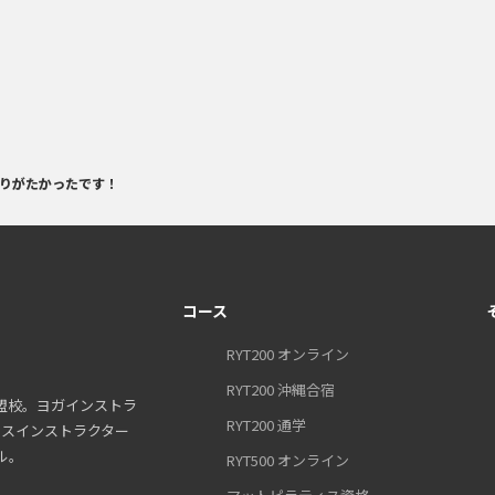
ありがたかったです！
コース
RYT200 オンライン
RYT200 沖縄合宿
盟校。ヨガインストラ
RYT200 通学
ティスインストラクター
ル。
RYT500 オンライン