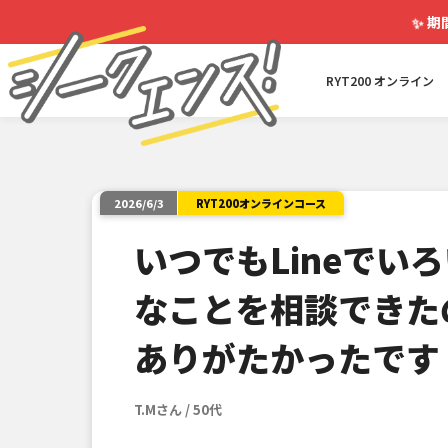
✨
期
RYT200 オンライン
RYT200オンラインコース
2026/6/3
いつでもLineでい
なことを相談できた
ありがたかったです
T.Mさん / 50代