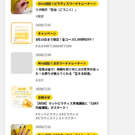
Orie日記＜ピラティスリードトレーナー＞
ツボ紹介「合谷（ごうこく）」
#健康
2026/7/31
キャンペーン
8月15日まで限定！全コース5,000円OFF！
#ヨガ
#RYT200
#RYT500
2026/7/30
Mio日記＜ヨガリードトレーナー＞
※写真は後で）神輿を担ぐ中にヨガ哲学があっ
た！お祭りが教えてくれる「生きる知恵」
#ヨガ
2026/7/21
お知らせ
【NEW】マットピラティス資格講座に「1DAY
対面講座」がスタート！
#マットピラティス
#ピラティス
#ピラティスインストラクター
2026/7/15