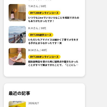
T.Mさん / 50代
RYT200オンラインコース
いつでもLineでいろいろなことを相談できたの
もありがたかったです！
R.Hさん / 30代
RYT200通学コース
いただいたアドバイスは細かく丁寧でメモをす
る手が止まらなかったです！笑
M.Mさん / 40代
RYT200オンラインコース
個別説明会を受けた時に疑問点や聞きたかった
ことがすべて解決できたことで、「ここにしよ
う！」と思えました。
最近の記事
2026/8/7