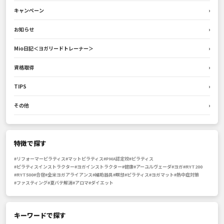
キャンペーン
›
お知らせ
›
Mio日記＜ヨガリードトレーナー＞
›
資格取得
›
TIPS
›
その他
›
特徴で探す
#リフォーマーピラティス
#マットピラティス
#PMA認定校
#ピラティス
#ピラティスインストラクター
#ヨガインストラクター
#健康
#アーユルヴェーダ
#ヨガ
#RYT200
#RYT500
#合宿
#全米ヨガアライアンス
#補助器具
#瞑想
#ピラティス
#ヨガマット
#熱中症対策
#ファスティング
#夏バテ解消
#アロマ
#ダイエット
キーワードで探す