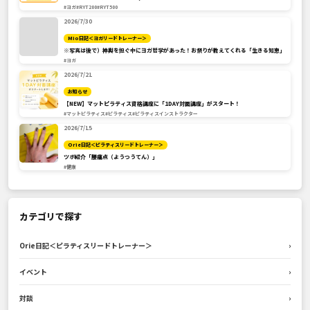
#ヨガ
#RYT200
#RYT500
2026/7/30
Mio日記＜ヨガリードトレーナー＞
※写真は後で）神輿を担ぐ中にヨガ哲学があった！お祭りが教えてくれる「生きる知恵」
#ヨガ
2026/7/21
お知らせ
【NEW】マットピラティス資格講座に「1DAY対面講座」がスタート！
#マットピラティス
#ピラティス
#ピラティスインストラクター
2026/7/15
Orie日記＜ピラティスリードトレーナー＞
ツボ紹介「腰痛点（ようつうてん）」
#健康
カテゴリで探す
Orie日記＜ピラティスリードトレーナー＞
›
イベント
›
対談
›