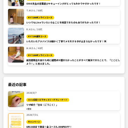
ORIE先生の言葉選びやキューイングがとってもわかりやすかったです！
T.Mさん / 50代
RYT200オンラインコース
いつでもLineでいろいろなことを相談できたのもありがたかったです！
R.Hさん / 30代
RYT200通学コース
いただいたアドバイスは細かく丁寧でメモをする手が止まらなかったです！笑
M.Mさん / 40代
RYT200オンラインコース
個別説明会を受けた時に疑問点や聞きたかったことがすべて解決できたことで、「ここにし
よう！」と思えました。
最近の記事
2026/8/7
Orie日記＜ピラティスリードトレーナー＞
ツボ紹介「合谷（ごうこく）」
#健康
2026/7/31
キャンペーン
8月15日まで限定！全コース5,000円OFF！