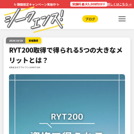
✨
✨
受講料 最大5,000円OFF
詳しくはこちら →
期間限定キャンペーン実施中
ブログ
2024/10/10
資格取得
RYT200取得で得られる5つの大きなメ
リットとは？
#全米ヨガアライアンス
#RYT200