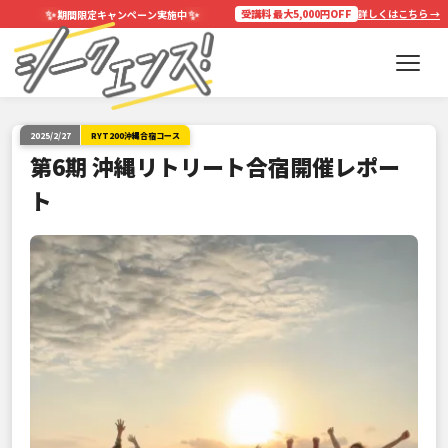
✨
✨
受講料 最大5,000円OFF
詳しくはこちら →
期間限定キャンペーン実施中
2025/2/27
RYT200沖縄合宿コース
第6期 沖縄リトリート合宿開催レポー
ト