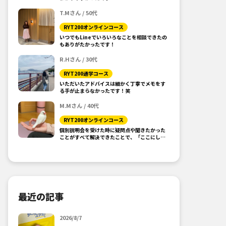
T.Mさん / 50代
RYT200オンラインコース
いつでもLineでいろいろなことを相談できたの
もありがたかったです！
R.Hさん / 30代
RYT200通学コース
いただいたアドバイスは細かく丁寧でメモをす
る手が止まらなかったです！笑
M.Mさん / 40代
RYT200オンラインコース
個別説明会を受けた時に疑問点や聞きたかった
ことがすべて解決できたことで、「ここにしよ
う！」と思えました。
最近の記事
2026/8/7