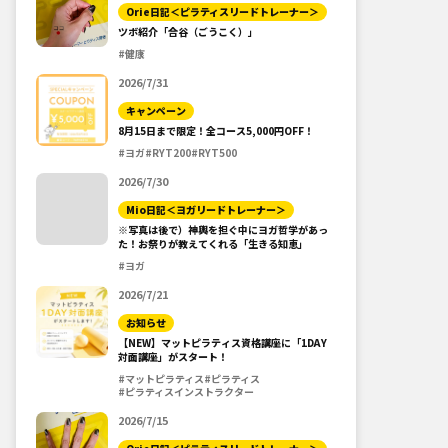
Orie日記＜ピラティスリードトレーナー＞
ツボ紹介「合谷（ごうこく）」
#健康
2026/7/31
キャンペーン
8月15日まで限定！全コース5,000円OFF！
#ヨガ
#RYT200
#RYT500
2026/7/30
Mio日記＜ヨガリードトレーナー＞
※写真は後で）神輿を担ぐ中にヨガ哲学があっ
た！お祭りが教えてくれる「生きる知恵」
#ヨガ
2026/7/21
お知らせ
【NEW】マットピラティス資格講座に「1DAY
対面講座」がスタート！
#マットピラティス
#ピラティス
#ピラティスインストラクター
2026/7/15