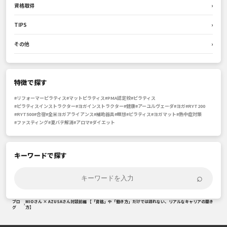
資格取得
›
TIPS
›
その他
›
特徴で探す
#リフォーマーピラティス
#マットピラティス
#PMA認定校
#ピラティス
#ピラティスインストラクター
#ヨガインストラクター
#健康
#アーユルヴェーダ
#ヨガ
#RYT200
#RYT500
#合宿
#全米ヨガアライアンス
#補助器具
#瞑想
#ピラティス
#ヨガマット
#熱中症対策
#ファスティング
#夏バテ解消
#アロマ
#ダイエット
キーワードで探す
⌕
ブロ
MIOさん × AZUSAさん対談前編 【「資格」や「働き方」だけでは語れない、リアルなキャリアの築き
›
グ
方】