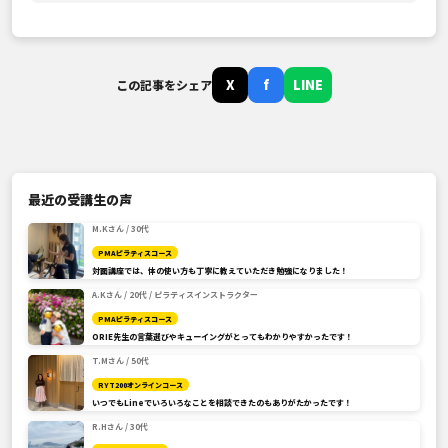
X
f
LINE
この記事をシェア
最近の受講生の声
M.Kさん / 30代
PMAピラティスコース
対面講座では、体の使い方も丁寧に教えていただき勉強になりました！
A.Kさん / 20代 / ピラティスインストラクター
PMAピラティスコース
ORIE先生の言葉選びやキューイングがとってもわかりやすかったです！
T.Mさん / 50代
RYT200オンラインコース
いつでもLineでいろいろなことを相談できたのもありがたかったです！
R.Hさん / 30代