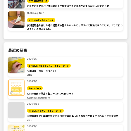
RYT200通学コース
いただいたアドバイスは細かく丁寧でメモをする手が止まらなかったです！笑
M.Mさん / 40代
RYT200オンラインコース
個別説明会を受けた時に疑問点や聞きたかったことがすべて解決できたことで、「ここにし
よう！」と思えました。
最近の記事
2026/8/7
Orie日記＜ピラティスリードトレーナー＞
ツボ紹介「合谷（ごうこく）」
#健康
2026/7/31
キャンペーン
8月15日まで限定！全コース5,000円OFF！
#ヨガ
#RYT200
#RYT500
2026/7/30
Mio日記＜ヨガリードトレーナー＞
※写真は後で）神輿を担ぐ中にヨガ哲学があった！お祭りが教えてくれる「生きる知恵」
#ヨガ
2026/7/21