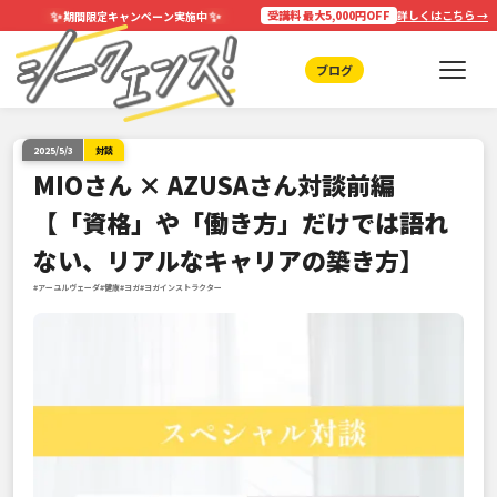
✨
✨
受講料 最大5,000円OFF
詳しくはこちら →
期間限定キャンペーン実施中
ブログ
2025/5/3
対談
MIOさん × AZUSAさん対談前編
【「資格」や「働き方」だけでは語れ
ない、リアルなキャリアの築き方】
#アーユルヴェーダ
#健康
#ヨガ
#ヨガインストラクター