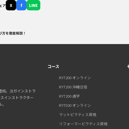
X
f
LINE
ェア
び方を徹底解説！
コース
RYT200 オンライン
RYT200 沖縄合宿
盟校。ヨガインストラ
RYT200 通学
ティスインストラクター
ル。
RYT500 オンライン
マットピラティス資格
リフォーマーピラティス資格