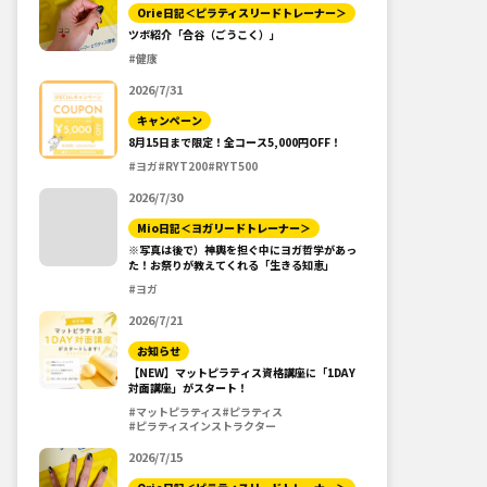
Orie日記＜ピラティスリードトレーナー＞
ツボ紹介「合谷（ごうこく）」
#健康
2026/7/31
キャンペーン
8月15日まで限定！全コース5,000円OFF！
#ヨガ
#RYT200
#RYT500
2026/7/30
Mio日記＜ヨガリードトレーナー＞
※写真は後で）神輿を担ぐ中にヨガ哲学があっ
た！お祭りが教えてくれる「生きる知恵」
#ヨガ
2026/7/21
お知らせ
【NEW】マットピラティス資格講座に「1DAY
対面講座」がスタート！
#マットピラティス
#ピラティス
#ピラティスインストラクター
2026/7/15