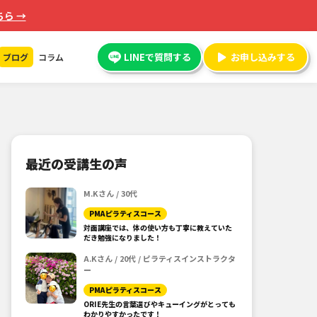
ら →
LINEで質問する
お申し込みする
ブログ
コラム
最近の受講生の声
M.Kさん / 30代
PMAピラティスコース
対面講座では、体の使い方も丁寧に教えていた
だき勉強になりました！
A.Kさん / 20代 / ピラティスインストラクタ
ー
PMAピラティスコース
ORIE先生の言葉選びやキューイングがとっても
わかりやすかったです！