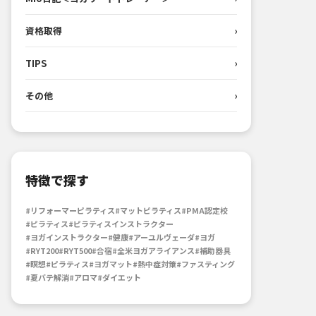
資格取得
›
TIPS
›
その他
›
特徴で探す
#リフォーマーピラティス
#マットピラティス
#PMA認定校
#ピラティス
#ピラティスインストラクター
#ヨガインストラクター
#健康
#アーユルヴェーダ
#ヨガ
#RYT200
#RYT500
#合宿
#全米ヨガアライアンス
#補助器具
#瞑想
#ピラティス
#ヨガマット
#熱中症対策
#ファスティング
#夏バテ解消
#アロマ
#ダイエット