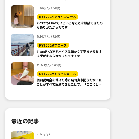
T.Mさん / 50代
RYT200オンラインコース
いつでもLineでいろいろなことを相談できたの
もありがたかったです！
R.Hさん / 30代
RYT200通学コース
いただいたアドバイスは細かく丁寧でメモをす
る手が止まらなかったです！笑
M.Mさん / 40代
RYT200オンラインコース
個別説明会を受けた時に疑問点や聞きたかった
ことがすべて解決できたことで、「ここにしよ
う！」と思えました。
最近の記事
2026/8/7