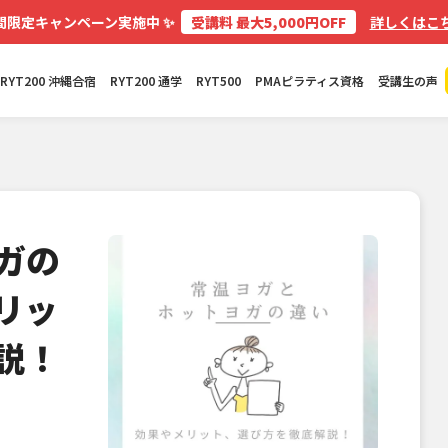
✨
間限定キャンペーン実施中
受講料 最大5,000円OFF
詳しくはこち
RYT200 沖縄合宿
RYT200 通学
RYT500
PMAピラティス資格
受講生の声
ガの
リッ
説！