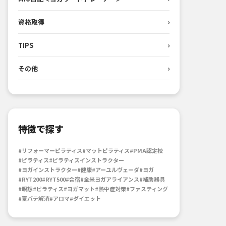
資格取得
›
TIPS
›
その他
›
特徴で探す
#リフォーマーピラティス
#マットピラティス
#PMA認定校
#ピラティス
#ピラティスインストラクター
#ヨガインストラクター
#健康
#アーユルヴェーダ
#ヨガ
#RYT200
#RYT500
#合宿
#全米ヨガアライアンス
#補助器具
#瞑想
#ピラティス
#ヨガマット
#熱中症対策
#ファスティング
#夏バテ解消
#アロマ
#ダイエット