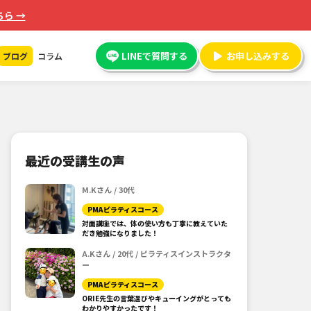
ら →
LINEで質問する
お申し込みする
ブログ
コラム
最近の受講生の声
M.Kさん / 30代
PMAピラティスコース
対面講座では、体の使い方も丁寧に教えていた
だき勉強になりました！
A.Kさん / 20代 / ピラティスインストラクタ
ー
PMAピラティスコース
ORIE先生の言葉選びやキューイングがとっても
わかりやすかったです！