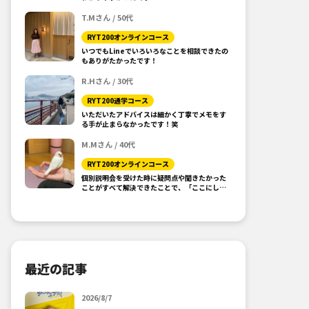
T.Mさん / 50代
RYT200オンラインコース
いつでもLineでいろいろなことを相談できたの
もありがたかったです！
R.Hさん / 30代
RYT200通学コース
いただいたアドバイスは細かく丁寧でメモをす
る手が止まらなかったです！笑
M.Mさん / 40代
RYT200オンラインコース
個別説明会を受けた時に疑問点や聞きたかった
ことがすべて解決できたことで、「ここにしよ
う！」と思えました。
最近の記事
2026/8/7