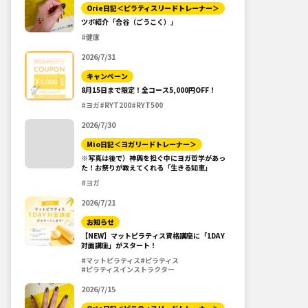
Orie日記＜ピラティスリードトレーナー＞
ツボ紹介「合谷（ごうこく）」
#健康
2026/7/31
キャンペーン
8月15日まで限定！全コース5,000円OFF！
#ヨガ
#RYT200
#RYT500
2026/7/30
Mio日記＜ヨガリードトレーナー＞
※写真は後で）神輿を担ぐ中にヨガ哲学があっ
た！お祭りが教えてくれる「生きる知恵」
#ヨガ
2026/7/21
お知らせ
【NEW】マットピラティス資格講座に「1DAY
対面講座」がスタート！
#マットピラティス
#ピラティス
#ピラティスインストラクター
2026/7/15