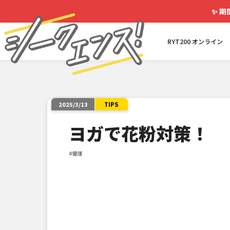
✨
期
RYT200 オンライン
TIPS
2025/3/13
ヨガで花粉対策！
#健康