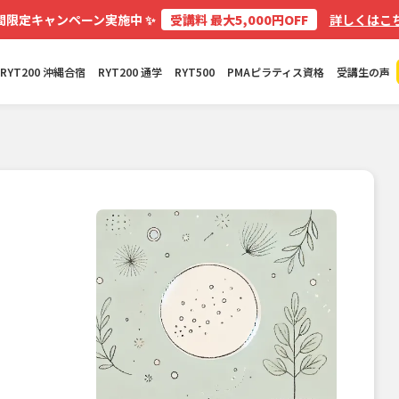
✨
間限定キャンペーン実施中
受講料 最大5,000円OFF
詳しくはこち
RYT200 沖縄合宿
RYT200 通学
RYT500
PMAピラティス資格
受講生の声