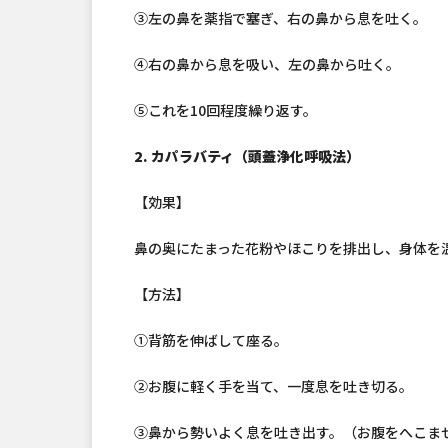
③左の鼻を薬指で塞ぎ、右の鼻から息を吐く。
④右の鼻から息を吸い、左の鼻から吐く。
⑤これを10回程度繰り返す。
2. カパラバティ（頭蓋浄化呼吸法）
【効果】
鼻の奥にたまった花粉やほこりを排出し、身体を
【方法】
①背筋を伸ばして座る。
②お腹に軽く手を当て、一度息を吐き切る。
③鼻から勢いよく息を吐き出す。（お腹をへこま