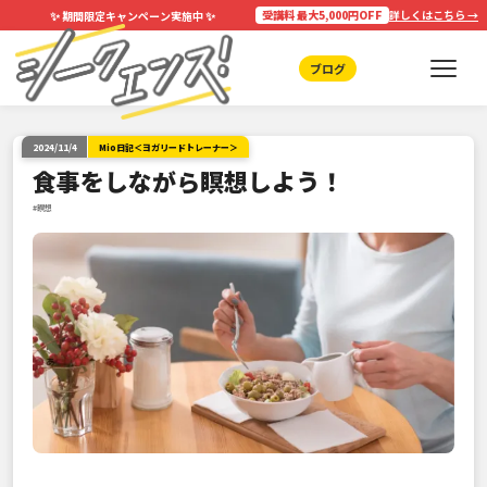
✨
✨
受講料 最大5,000円OFF
詳しくはこちら →
期間限定キャンペーン実施中
ブログ
2024/11/4
Mio日記＜ヨガリードトレーナー＞
食事をしながら瞑想しよう！
#瞑想