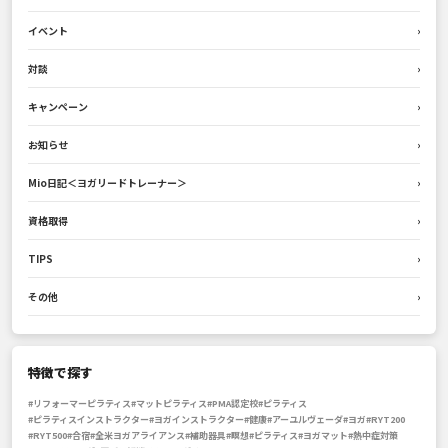
イベント
›
対談
›
キャンペーン
›
お知らせ
›
Mio日記＜ヨガリードトレーナー＞
›
資格取得
›
TIPS
›
その他
›
特徴で探す
#リフォーマーピラティス
#マットピラティス
#PMA認定校
#ピラティス
#ピラティスインストラクター
#ヨガインストラクター
#健康
#アーユルヴェーダ
#ヨガ
#RYT200
#RYT500
#合宿
#全米ヨガアライアンス
#補助器具
#瞑想
#ピラティス
#ヨガマット
#熱中症対策