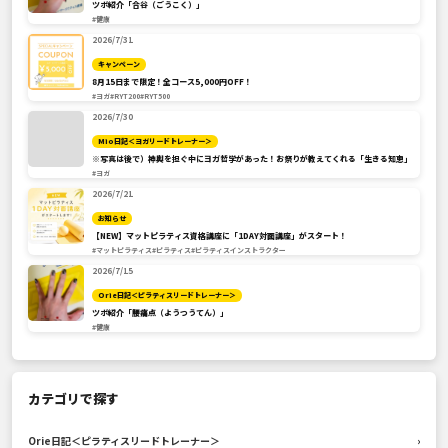
ツボ紹介「合谷（ごうこく）」
#健康
2026/7/31
キャンペーン
8月15日まで限定！全コース5,000円OFF！
#ヨガ
#RYT200
#RYT500
2026/7/30
Mio日記＜ヨガリードトレーナー＞
※写真は後で）神輿を担ぐ中にヨガ哲学があった！お祭りが教えてくれる「生きる知恵」
#ヨガ
2026/7/21
お知らせ
【NEW】マットピラティス資格講座に「1DAY対面講座」がスタート！
#マットピラティス
#ピラティス
#ピラティスインストラクター
2026/7/15
Orie日記＜ピラティスリードトレーナー＞
ツボ紹介「腰痛点（ようつうてん）」
#健康
カテゴリで探す
Orie日記＜ピラティスリードトレーナー＞
›