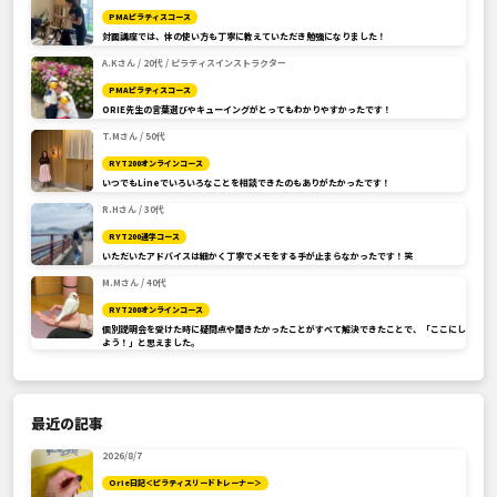
PMAピラティスコース
対面講座では、体の使い方も丁寧に教えていただき勉強になりました！
A.Kさん / 20代 / ピラティスインストラクター
PMAピラティスコース
ORIE先生の言葉選びやキューイングがとってもわかりやすかったです！
T.Mさん / 50代
RYT200オンラインコース
いつでもLineでいろいろなことを相談できたのもありがたかったです！
R.Hさん / 30代
RYT200通学コース
いただいたアドバイスは細かく丁寧でメモをする手が止まらなかったです！笑
M.Mさん / 40代
RYT200オンラインコース
個別説明会を受けた時に疑問点や聞きたかったことがすべて解決できたことで、「ここにし
よう！」と思えました。
最近の記事
2026/8/7
Orie日記＜ピラティスリードトレーナー＞