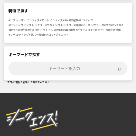
特徴で探す
#リフォーマーピラティス
#マットピラティス
#PMA認定校
#ピラティス
#ピラティスインストラクター
#ヨガインストラクター
#健康
#アーユルヴェーダ
#ヨガ
#RYT200
#RYT500
#合宿
#全米ヨガアライアンス
#補助器具
#瞑想
#ピラティス
#ヨガマット
#熱中症対策
#ファスティング
#夏バテ解消
#アロマ
#ダイエット
キーワードで探す
⌕
ブログ
›
現代人必須！？おすすめヨガ♪