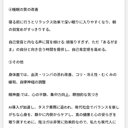
④睡眠の質の改善
寝る前に行うとリラックス効果で深い眠りに入りやすくなり、朝
の目覚めがすっきりする。
自己受容と内なる声に耳を傾ける: 頑張りすぎず、ただ「あるがま
ま」の自分と向き合う時間を提供し、自己肯定感を高める。
⑤その他
身体面では、血流・リンパの流れ改善、コリ・冷え性・むくみの
緩和、自律神経の調整
精神面:では、心の平静、集中力向上、瞑想的な気づき
AI導入が加速し、タスク業務に追われ、現代社会でバランスを崩し
がちな心身を、静かに内側からケアし、真の健康と心の安らぎを
取り戻すために、陰ヨガは非常に効果的なので、私たち現代人に