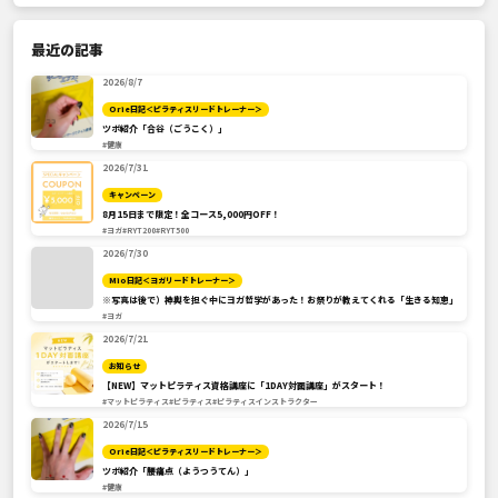
最近の記事
2026/8/7
Orie日記＜ピラティスリードトレーナー＞
ツボ紹介「合谷（ごうこく）」
#健康
2026/7/31
キャンペーン
8月15日まで限定！全コース5,000円OFF！
#ヨガ
#RYT200
#RYT500
2026/7/30
Mio日記＜ヨガリードトレーナー＞
※写真は後で）神輿を担ぐ中にヨガ哲学があった！お祭りが教えてくれる「生きる知恵」
#ヨガ
2026/7/21
お知らせ
【NEW】マットピラティス資格講座に「1DAY対面講座」がスタート！
#マットピラティス
#ピラティス
#ピラティスインストラクター
2026/7/15
Orie日記＜ピラティスリードトレーナー＞
ツボ紹介「腰痛点（ようつうてん）」
#健康