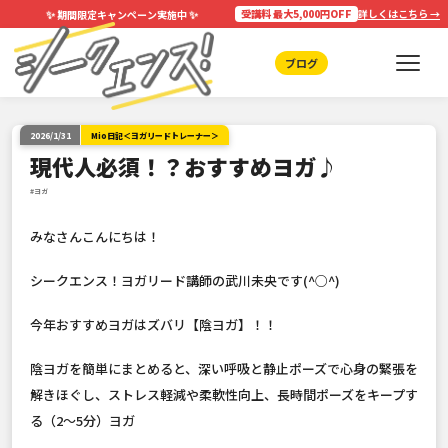
✨
✨
受講料 最大5,000円OFF
詳しくはこちら →
期間限定キャンペーン実施中
ブログ
2026/1/31
Mio日記＜ヨガリードトレーナー＞
現代人必須！？おすすめヨガ♪
#ヨガ
みなさんこんにちは！
シークエンス！ヨガリード講師の武川未央です(^○^)
今年おすすめヨガはズバリ【陰ヨガ】！！
陰ヨガを簡単にまとめると、深い呼吸と静止ポーズで心身の緊張を
解きほぐし、ストレス軽減や柔軟性向上、長時間ポーズをキープす
る（2〜5分）ヨガ