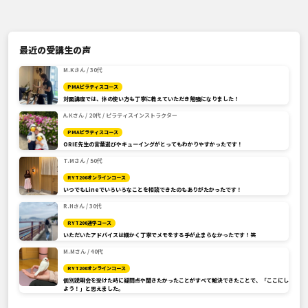
最近の受講生の声
M.Kさん / 30代
PMAピラティスコース
対面講座では、体の使い方も丁寧に教えていただき勉強になりました！
A.Kさん / 20代 / ピラティスインストラクター
PMAピラティスコース
ORIE先生の言葉選びやキューイングがとってもわかりやすかったです！
T.Mさん / 50代
RYT200オンラインコース
いつでもLineでいろいろなことを相談できたのもありがたかったです！
R.Hさん / 30代
RYT200通学コース
いただいたアドバイスは細かく丁寧でメモをする手が止まらなかったです！笑
M.Mさん / 40代
RYT200オンラインコース
個別説明会を受けた時に疑問点や聞きたかったことがすべて解決できたことで、「ここにし
よう！」と思えました。