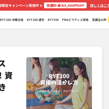
✨
間限定キャンペーン実施中
受講料 最大5,000円OFF
詳しくはこち
RYT200 沖縄合宿
RYT200 通学
RYT500
PMAピラティス資格
受講生の声
ス
！資
き