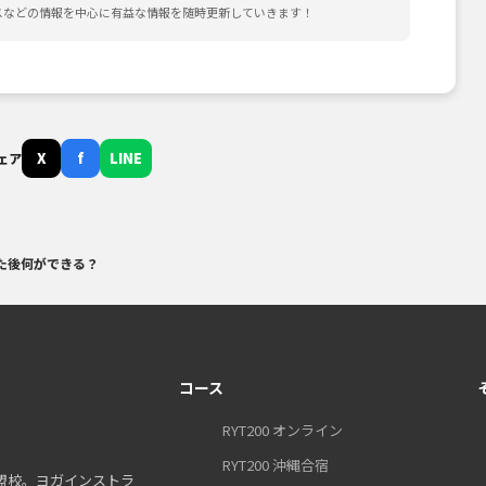
スなどの情報を中心に有益な情報を随時更新していきます！
X
f
LINE
ェア
った後何ができる？
コース
RYT200 オンライン
RYT200 沖縄合宿
盟校。ヨガインストラ