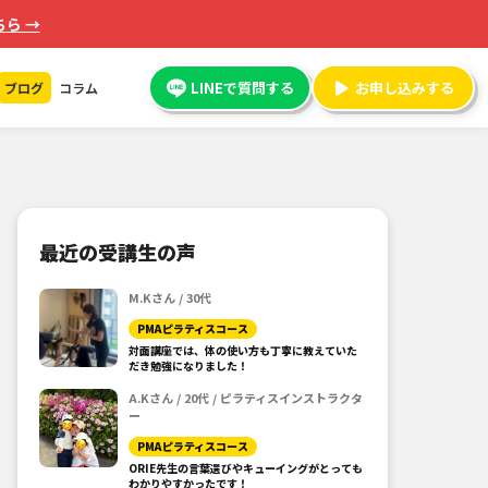
ら →
LINEで質問する
お申し込みする
ブログ
コラム
最近の受講生の声
M.Kさん / 30代
PMAピラティスコース
対面講座では、体の使い方も丁寧に教えていた
だき勉強になりました！
A.Kさん / 20代 / ピラティスインストラクタ
ー
PMAピラティスコース
ORIE先生の言葉選びやキューイングがとっても
わかりやすかったです！