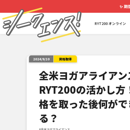
✨
期
RYT200 オンライン
資格取得
2024/9/10
全米ヨガアライアン
RYT200の活かし方
格を取った後何がで
る？
#全米ヨガアライアンス