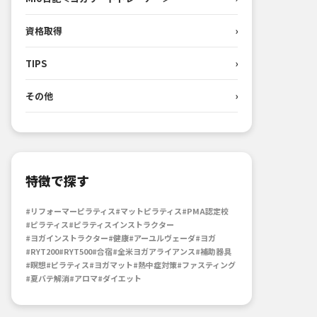
資格取得
›
TIPS
›
その他
›
特徴で探す
#リフォーマーピラティス
#マットピラティス
#PMA認定校
#ピラティス
#ピラティスインストラクター
#ヨガインストラクター
#健康
#アーユルヴェーダ
#ヨガ
#RYT200
#RYT500
#合宿
#全米ヨガアライアンス
#補助器具
#瞑想
#ピラティス
#ヨガマット
#熱中症対策
#ファスティング
#夏バテ解消
#アロマ
#ダイエット