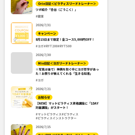
Orie日記＜ピラティスリードトレーナー＞
ツボ紹介「合谷（ごうこく）」
#健康
2026/7/31
キャンペーン
8月15日まで限定！全コース5,000円OFF！
#ヨガ
#RYT200
#RYT500
2026/7/30
Mio日記＜ヨガリードトレーナー＞
※写真は後で）神輿を担ぐ中にヨガ哲学があっ
た！お祭りが教えてくれる「生きる知恵」
#ヨガ
2026/7/21
お知らせ
【NEW】マットピラティス資格講座に「1DAY
対面講座」がスタート！
#マットピラティス
#ピラティス
#ピラティスインストラクター
2026/7/15