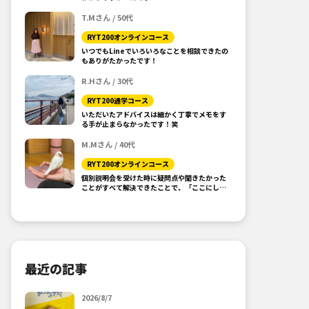
T.Mさん / 50代
RYT200オンラインコース
いつでもLineでいろいろなことを相談できたの
もありがたかったです！
R.Hさん / 30代
RYT200通学コース
いただいたアドバイスは細かく丁寧でメモをす
る手が止まらなかったです！笑
M.Mさん / 40代
RYT200オンラインコース
個別説明会を受けた時に疑問点や聞きたかった
ことがすべて解決できたことで、「ここにしよ
う！」と思えました。
最近の記事
2026/8/7