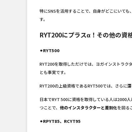
特にSNSを活用することで、自身がどこにいても
す。
RYT200にプラスα！その他の資
⚫︎RYT500
RYT200を取得しただけでは、ヨガインストラ
とも事実です。
RYT200の上級資格であるRYT500では、さらに
深
日本でRYT 500に資格を取得している人は200
つことで、
他のインスタラクターと差別化
を図る
⚫︎RPYT85、RCYT95