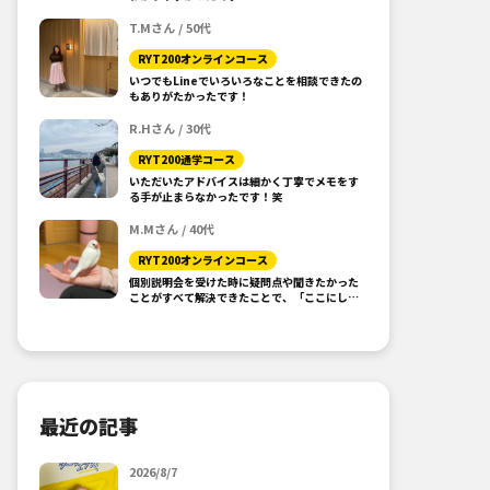
T.Mさん / 50代
RYT200オンラインコース
いつでもLineでいろいろなことを相談できたの
もありがたかったです！
R.Hさん / 30代
RYT200通学コース
いただいたアドバイスは細かく丁寧でメモをす
る手が止まらなかったです！笑
M.Mさん / 40代
RYT200オンラインコース
個別説明会を受けた時に疑問点や聞きたかった
ことがすべて解決できたことで、「ここにしよ
う！」と思えました。
最近の記事
2026/8/7