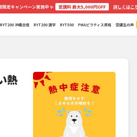
✨
間限定キャンペーン実施中
受講料 最大5,000円OFF
詳しくはこち
RYT200 沖縄合宿
RYT200 通学
RYT500
PMAピラティス資格
受講生の声
い熱