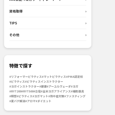
資格取得
›
TIPS
›
その他
›
特徴で探す
#リフォーマーピラティス
#マットピラティス
#PMA認定校
#ピラティス
#ピラティスインストラクター
#ヨガインストラクター
#健康
#アーユルヴェーダ
#ヨガ
#RYT200
#RYT500
#合宿
#全米ヨガアライアンス
#補助器具
#瞑想
#ピラティス
#ヨガマット
#熱中症対策
#ファスティング
#夏バテ解消
#アロマ
#ダイエット