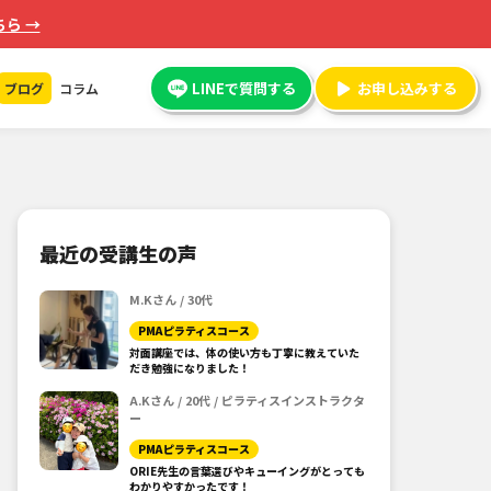
ら →
LINEで質問する
お申し込みする
ブログ
コラム
最近の受講生の声
M.Kさん / 30代
PMAピラティスコース
対面講座では、体の使い方も丁寧に教えていた
だき勉強になりました！
A.Kさん / 20代 / ピラティスインストラクタ
ー
PMAピラティスコース
ORIE先生の言葉選びやキューイングがとっても
わかりやすかったです！