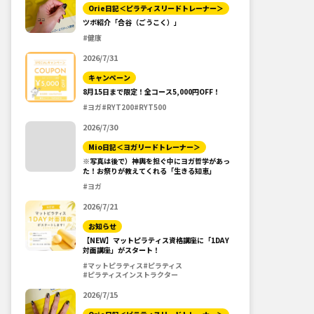
Orie日記＜ピラティスリードトレーナー＞
ツボ紹介「合谷（ごうこく）」
#健康
2026/7/31
キャンペーン
8月15日まで限定！全コース5,000円OFF！
#ヨガ
#RYT200
#RYT500
2026/7/30
Mio日記＜ヨガリードトレーナー＞
※写真は後で）神輿を担ぐ中にヨガ哲学があっ
た！お祭りが教えてくれる「生きる知恵」
#ヨガ
2026/7/21
お知らせ
【NEW】マットピラティス資格講座に「1DAY
対面講座」がスタート！
#マットピラティス
#ピラティス
#ピラティスインストラクター
2026/7/15