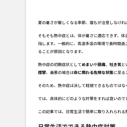
夏の暑さが厳しくなる季節、誰もが注意しなけれ
そもそも熱中症とは、体が暑さに適応できず、体
指します。一般的に、高温多湿の環境で長時間過
ることが原因となります。
熱中症の初期症状として
めまい
や
頭痛
、
吐き気
と
痙攣
、最悪の場合は
命に関わる危険な状態
に至る
そのため、熱中症は決して軽視できるものではな
では、具体的にどのような対策をすれば良いので
この記事では、日常生活で簡単に取り入れられる
日常生活でできる熱中症対策