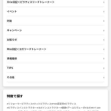
Orie日記＜ピラティスリードトレーナー＞
›
イベント
›
対談
›
キャンペーン
›
お知らせ
›
Mio日記＜ヨガリードトレーナー＞
›
資格取得
›
TIPS
›
その他
›
特徴で探す
#リフォーマーピラティス
#マットピラティス
#PMA認定校
#ピラティス
#ピラティスインストラクター
#ヨガインストラクター
#健康
#アーユルヴェーダ
#ヨガ
#RYT200