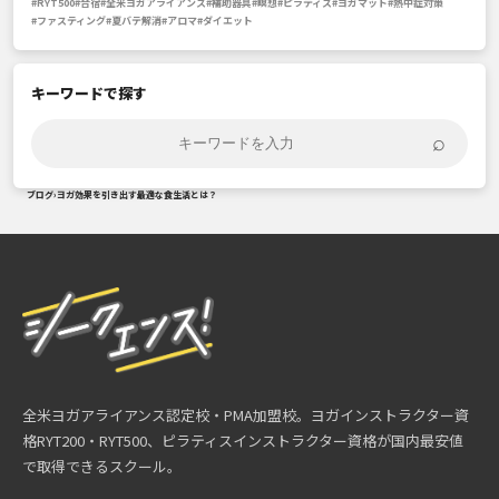
#RYT500
#合宿
#全米ヨガアライアンス
#補助器具
#瞑想
#ピラティス
#ヨガマット
#熱中症対策
#ファスティング
#夏バテ解消
#アロマ
#ダイエット
キーワードで探す
⌕
ブログ
›
ヨガ効果を引き出す最適な食生活とは？
全米ヨガアライアンス認定校・PMA加盟校。ヨガインストラクター資
格RYT200・RYT500、ピラティスインストラクター資格が国内最安値
で取得できるスクール。