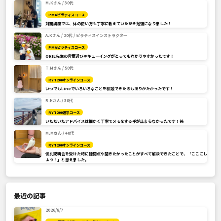
M.Kさん / 30代
PMAピラティスコース
対面講座では、体の使い方も丁寧に教えていただき勉強になりました！
A.Kさん / 20代 / ピラティスインストラクター
PMAピラティスコース
ORIE先生の言葉選びやキューイングがとってもわかりやすかったです！
T.Mさん / 50代
RYT200オンラインコース
いつでもLineでいろいろなことを相談できたのもありがたかったです！
R.Hさん / 30代
RYT200通学コース
いただいたアドバイスは細かく丁寧でメモをする手が止まらなかったです！笑
M.Mさん / 40代
RYT200オンラインコース
個別説明会を受けた時に疑問点や聞きたかったことがすべて解決できたことで、「ここにし
よう！」と思えました。
最近の記事
2026/8/7