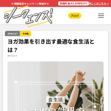
✨
✨
受講料 最大5,000円OFF
詳しくはこちら →
期間限定キャンペーン実施中
ブログ
2024/11/7
その他
ヨガ効果を引き出す最適な食生活と
は？
#ダイエット