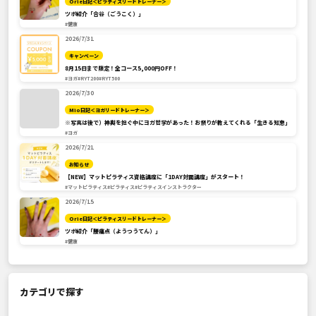
Orie日記＜ピラティスリードトレーナー＞
ツボ紹介「合谷（ごうこく）」
#健康
2026/7/31
キャンペーン
8月15日まで限定！全コース5,000円OFF！
#ヨガ
#RYT200
#RYT500
2026/7/30
Mio日記＜ヨガリードトレーナー＞
※写真は後で）神輿を担ぐ中にヨガ哲学があった！お祭りが教えてくれる「生きる知恵」
#ヨガ
2026/7/21
お知らせ
【NEW】マットピラティス資格講座に「1DAY対面講座」がスタート！
#マットピラティス
#ピラティス
#ピラティスインストラクター
2026/7/15
Orie日記＜ピラティスリードトレーナー＞
ツボ紹介「腰痛点（ようつうてん）」
#健康
カテゴリで探す