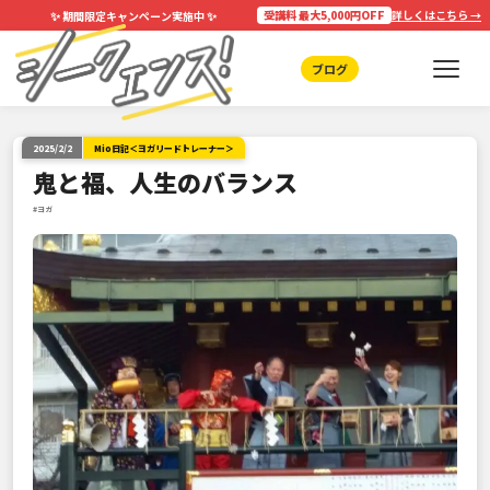
✨
✨
受講料 最大5,000円OFF
詳しくはこちら →
期間限定キャンペーン実施中
ブログ
2025/2/2
Mio日記＜ヨガリードトレーナー＞
鬼と福、人生のバランス
#ヨガ