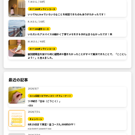
T.Mさん / 50代
RYT200オンラインコース
いつでもLineでいろいろなことを相談できたのもありがたかったです！
R.Hさん / 30代
RYT200通学コース
いただいたアドバイスは細かく丁寧でメモをする手が止まらなかったです！笑
M.Mさん / 40代
RYT200オンラインコース
個別説明会を受けた時に疑問点や聞きたかったことがすべて解決できたことで、「ここにし
よう！」と思えました。
最近の記事
2026/8/7
Orie日記＜ピラティスリードトレーナー＞
ツボ紹介「合谷（ごうこく）」
#健康
2026/7/31
キャンペーン
8月15日まで限定！全コース5,000円OFF！
#ヨガ
#RYT200
#RYT500
2026/7/30