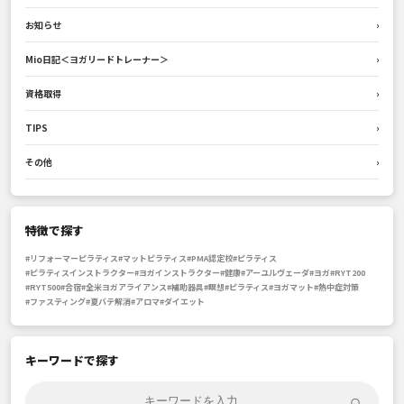
お知らせ
›
Mio日記＜ヨガリードトレーナー＞
›
資格取得
›
TIPS
›
その他
›
特徴で探す
#リフォーマーピラティス
#マットピラティス
#PMA認定校
#ピラティス
#ピラティスインストラクター
#ヨガインストラクター
#健康
#アーユルヴェーダ
#ヨガ
#RYT200
#RYT500
#合宿
#全米ヨガアライアンス
#補助器具
#瞑想
#ピラティス
#ヨガマット
#熱中症対策
#ファスティング
#夏バテ解消
#アロマ
#ダイエット
キーワードで探す
⌕