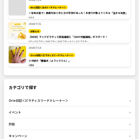
Mio日記＜ヨガリードトレーナー＞
※写真は後で）神輿を担ぐ中にヨガ哲学があった！お祭りが教えてくれる「生きる知恵」
#ヨガ
2026/7/21
お知らせ
【NEW】マットピラティス資格講座に「1DAY対面講座」がスタート！
#マットピラティス
#ピラティス
#ピラティスインストラクター
2026/7/15
Orie日記＜ピラティスリードトレーナー＞
ツボ紹介「腰痛点（ようつうてん）」
#健康
カテゴリで探す
Orie日記＜ピラティスリードトレーナー＞
›
イベント
›
対談
›
キャンペーン
›