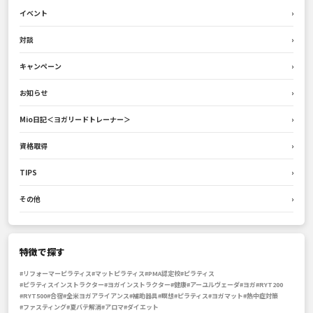
イベント
›
対談
›
キャンペーン
›
お知らせ
›
Mio日記＜ヨガリードトレーナー＞
›
資格取得
›
TIPS
›
その他
›
特徴で探す
#リフォーマーピラティス
#マットピラティス
#PMA認定校
#ピラティス
#ピラティスインストラクター
#ヨガインストラクター
#健康
#アーユルヴェーダ
#ヨガ
#RYT200
#RYT500
#合宿
#全米ヨガアライアンス
#補助器具
#瞑想
#ピラティス
#ヨガマット
#熱中症対策
#ファスティング
#夏バテ解消
#アロマ
#ダイエット