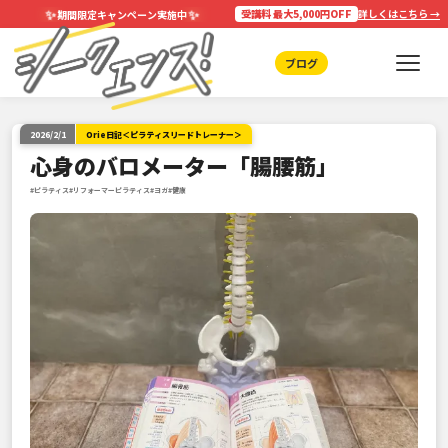
✨
✨
受講料 最大5,000円OFF
詳しくはこちら →
期間限定キャンペーン実施中
ブログ
2026/2/1
Orie日記＜ピラティスリードトレーナー＞
心身のバロメーター「腸腰筋」
#ピラティス
#リフォーマーピラティス
#ヨガ
#健康