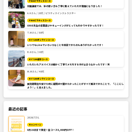
PMAピラティスコース
対面講座では、体の使い方も丁寧に教えていただき勉強になりました！
A.Kさん / 20代 / ピラティスインストラクター
PMAピラティスコース
ORIE先生の言葉選びやキューイングがとってもわかりやすかったです！
T.Mさん / 50代
RYT200オンラインコース
いつでもLineでいろいろなことを相談できたのもありがたかったです！
R.Hさん / 30代
RYT200通学コース
いただいたアドバイスは細かく丁寧でメモをする手が止まらなかったです！笑
M.Mさん / 40代
RYT200オンラインコース
個別説明会を受けた時に疑問点や聞きたかったことがすべて解決できたことで、「ここにし
よう！」と思えました。
最近の記事
2026/7/31
キャンペーン
8月15日まで限定！全コース5,000円OFF！