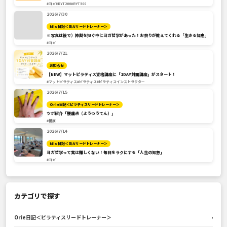
#ヨガ
#RYT200
#RYT500
2026/7/30
Mio日記＜ヨガリードトレーナー＞
※写真は後で）神輿を担ぐ中にヨガ哲学があった！お祭りが教えてくれる「生きる知恵」
#ヨガ
2026/7/21
お知らせ
【NEW】マットピラティス資格講座に「1DAY対面講座」がスタート！
#マットピラティス
#ピラティス
#ピラティスインストラクター
2026/7/15
Orie日記＜ピラティスリードトレーナー＞
ツボ紹介「腰痛点（ようつうてん）」
#健康
2026/7/14
Mio日記＜ヨガリードトレーナー＞
ヨガ哲学って実は難しくない！毎日をラクにする「人生の知恵」
#ヨガ
カテゴリで探す
Orie日記＜ピラティスリードトレーナー＞
›