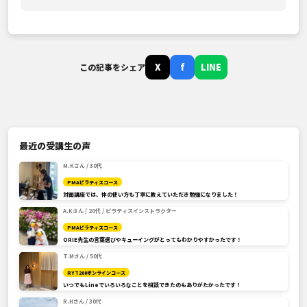
X
f
LINE
この記事をシェア
最近の受講生の声
M.Kさん / 30代
PMAピラティスコース
対面講座では、体の使い方も丁寧に教えていただき勉強になりました！
A.Kさん / 20代 / ピラティスインストラクター
PMAピラティスコース
ORIE先生の言葉選びやキューイングがとってもわかりやすかったです！
T.Mさん / 50代
RYT200オンラインコース
いつでもLineでいろいろなことを相談できたのもありがたかったです！
R.Hさん / 30代