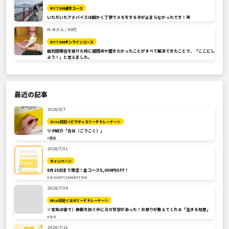
RYT200通学コース
いただいたアドバイスは細かく丁寧でメモをする手が止まらなかったです！笑
M.Mさん / 40代
RYT200オンラインコース
個別説明会を受けた時に疑問点や聞きたかったことがすべて解決できたことで、「ここにし
よう！」と思えました。
最近の記事
2026/8/7
Orie日記＜ピラティスリードトレーナー＞
ツボ紹介「合谷（ごうこく）」
#健康
2026/7/31
キャンペーン
8月15日まで限定！全コース5,000円OFF！
#ヨガ
#RYT200
#RYT500
2026/7/30
Mio日記＜ヨガリードトレーナー＞
※写真は後で）神輿を担ぐ中にヨガ哲学があった！お祭りが教えてくれる「生きる知恵」
#ヨガ
2026/7/21