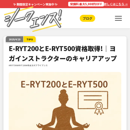
✨
✨
受講料 最大5,000円OFF
詳しくはこちら →
期間限定キャンペーン実施中
ブログ
2025/4/23
TIPS
E-RYT200とE-RYT500資格取得!｜ヨ
ガインストラクターのキャリアアップ
#RYT500
#RYT200
#全米ヨガアライアンス