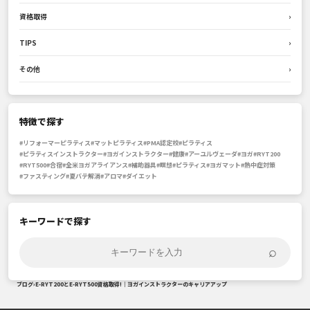
資格取得
›
TIPS
›
その他
›
特徴で探す
#リフォーマーピラティス
#マットピラティス
#PMA認定校
#ピラティス
#ピラティスインストラクター
#ヨガインストラクター
#健康
#アーユルヴェーダ
#ヨガ
#RYT200
#RYT500
#合宿
#全米ヨガアライアンス
#補助器具
#瞑想
#ピラティス
#ヨガマット
#熱中症対策
#ファスティング
#夏バテ解消
#アロマ
#ダイエット
キーワードで探す
⌕
ブログ
›
E-RYT200とE-RYT500資格取得!｜ヨガインストラクターのキャリアアップ