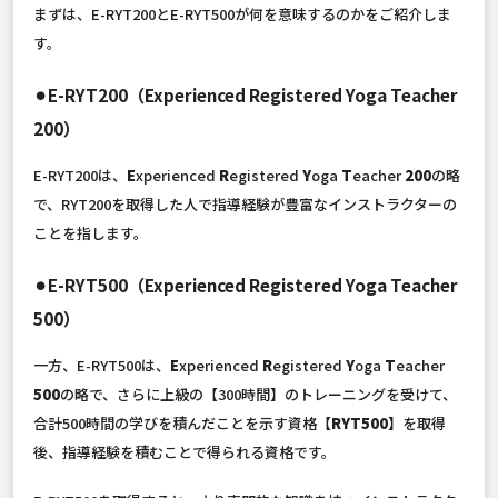
まずは、E-RYT200とE-RYT500が何を意味するのかをご紹介しま
す。
⚫︎E-RYT200（Experienced Registered Yoga Teacher
200）
E-RYT200は、
E
xperienced
R
egistered
Y
oga
T
eacher
200
の略
で、RYT200を取得した人で指導経験が豊富なインストラクターの
ことを指します。
⚫︎E-RYT500（Experienced Registered Yoga Teacher
500）
一方、E-RYT500は、
E
xperienced
R
egistered
Y
oga
T
eacher
500
の略で、さらに上級の【300時間】のトレーニングを受けて、
合計500時間の学びを積んだことを示す資格【
RYT500
】を取得
後、指導経験を積むことで得られる資格です。