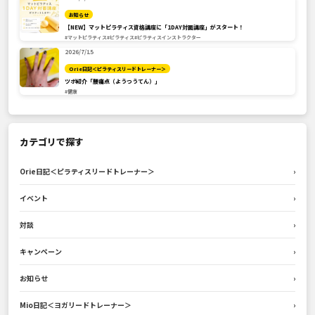
お知らせ
【NEW】マットピラティス資格講座に「1DAY対面講座」がスタート！
#マットピラティス
#ピラティス
#ピラティスインストラクター
2026/7/15
Orie日記＜ピラティスリードトレーナー＞
ツボ紹介「腰痛点（ようつうてん）」
#健康
カテゴリで探す
Orie日記＜ピラティスリードトレーナー＞
›
イベント
›
対談
›
キャンペーン
›
お知らせ
›
Mio日記＜ヨガリードトレーナー＞
›