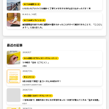
RYT200通学コース
いただいたアドバイスは細かく丁寧でメモをする手が止まらなかったです！笑
M.Mさん / 40代
RYT200オンラインコース
個別説明会を受けた時に疑問点や聞きたかったことがすべて解決できたことで、「ここにし
よう！」と思えました。
最近の記事
2026/8/7
Orie日記＜ピラティスリードトレーナー＞
ツボ紹介「合谷（ごうこく）」
#健康
2026/7/31
キャンペーン
8月15日まで限定！全コース5,000円OFF！
#ヨガ
#RYT200
#RYT500
2026/7/30
Mio日記＜ヨガリードトレーナー＞
※写真は後で）神輿を担ぐ中にヨガ哲学があった！お祭りが教えてくれる「生きる知恵」
#ヨガ
2026/7/21