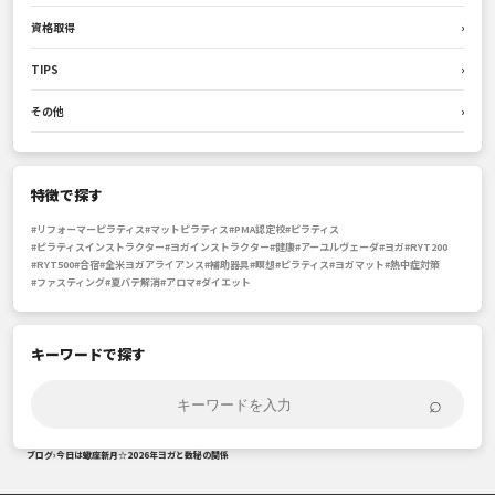
資格取得
›
TIPS
›
その他
›
特徴で探す
#リフォーマーピラティス
#マットピラティス
#PMA認定校
#ピラティス
#ピラティスインストラクター
#ヨガインストラクター
#健康
#アーユルヴェーダ
#ヨガ
#RYT200
#RYT500
#合宿
#全米ヨガアライアンス
#補助器具
#瞑想
#ピラティス
#ヨガマット
#熱中症対策
#ファスティング
#夏バテ解消
#アロマ
#ダイエット
キーワードで探す
⌕
ブログ
›
今日は蠍座新月☆2026年ヨガと数秘の関係