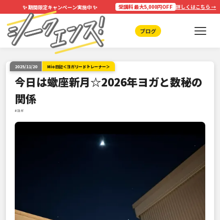
✨
✨
受講料 最大5,000円OFF
詳しくはこちら →
期間限定キャンペーン実施中
ブログ
2025/11/20
Mio日記＜ヨガリードトレーナー＞
今日は蠍座新月☆2026年ヨガと数秘の
関係
#ヨガ