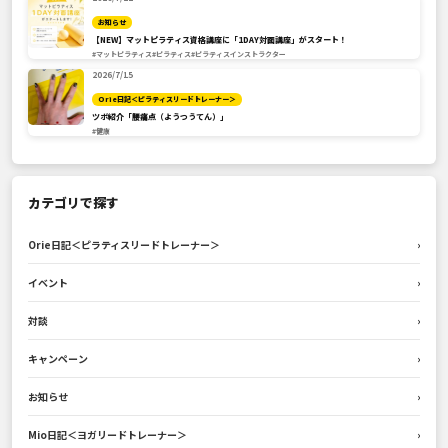
お知らせ
【NEW】マットピラティス資格講座に「1DAY対面講座」がスタート！
#マットピラティス
#ピラティス
#ピラティスインストラクター
2026/7/15
Orie日記＜ピラティスリードトレーナー＞
ツボ紹介「腰痛点（ようつうてん）」
#健康
カテゴリで探す
Orie日記＜ピラティスリードトレーナー＞
›
イベント
›
対談
›
キャンペーン
›
お知らせ
›
Mio日記＜ヨガリードトレーナー＞
›