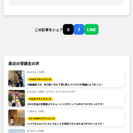
X
f
LINE
この記事をシェア
最近の受講生の声
M.Kさん / 30代
PMAピラティスコース
対面講座では、体の使い方も丁寧に教えていただき勉強になりました！
A.Kさん / 20代 / ピラティスインストラクター
PMAピラティスコース
ORIE先生の言葉選びやキューイングがとってもわかりやすかったです！
T.Mさん / 50代
RYT200オンラインコース
いつでもLineでいろいろなことを相談できたのもありがたかったです！
R.Hさん / 30代