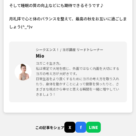
そして睡眠の質の向上などにも期待できるそうです♪
月礼拝で心と体のバランスを整えて、最高の秋をお互いに過ごしま
しょう(^_^)v
シークエンス！ / ヨガ講座 リードトレーナー
Mio
ヨガこそ生き方。
私は裸足で大地を感じ、外面ではなく内面を大切にする
ヨガの考え方が大好きです。
日常生活をより良くするためにヨガの考え方を取り入れ
たり、身体を動かすことによって健康を保ったりと、さ
まざまな視点から幸せと思える瞬間を一緒に増やしてい
きましょう！
X
f
LINE
この記事をシェア