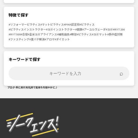
特徴で探す
#リフォーマーピラティス
#マットピラティス
#PMA認定校
#ピラティス
#ピラティスインストラクター
#ヨガインストラクター
#健康
#アーユルヴェーダ
#ヨガ
#RYT200
#RYT500
#合宿
#全米ヨガアライアンス
#補助器具
#瞑想
#ピラティス
#ヨガマット
#熱中症対策
#ファスティング
#夏バテ解消
#アロマ
#ダイエット
キーワードで探す
⌕
ブログ
›
秋に向け月礼拝で気持ちを穏やかに♪