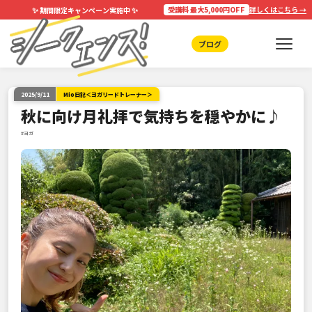
✨
✨
受講料 最大5,000円OFF
詳しくはこちら →
期間限定キャンペーン実施中
ブログ
2025/9/11
Mio日記＜ヨガリードトレーナー＞
秋に向け月礼拝で気持ちを穏やかに♪
#ヨガ