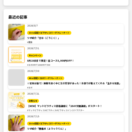
最近の記事
2026/8/7
Orie日記＜ピラティスリードトレーナー＞
ツボ紹介「合谷（ごうこく）」
#健康
2026/7/31
キャンペーン
8月15日まで限定！全コース5,000円OFF！
#ヨガ
#RYT200
#RYT500
2026/7/30
Mio日記＜ヨガリードトレーナー＞
※写真は後で）神輿を担ぐ中にヨガ哲学があった！お祭りが教えてくれる「生きる知恵」
#ヨガ
2026/7/21
お知らせ
【NEW】マットピラティス資格講座に「1DAY対面講座」がスタート！
#マットピラティス
#ピラティス
#ピラティスインストラクター
2026/7/15
Orie日記＜ピラティスリードトレーナー＞
ツボ紹介「腰痛点（ようつうてん）」