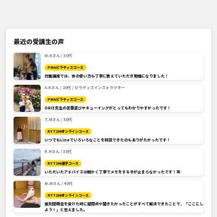
最近の受講生の声
M.Kさん / 30代
PMAピラティスコース
対面講座では、体の使い方も丁寧に教えていただき勉強になりました！
A.Kさん / 20代 / ピラティスインストラクター
PMAピラティスコース
ORIE先生の言葉選びやキューイングがとってもわかりやすかったです！
T.Mさん / 50代
RYT200オンラインコース
いつでもLineでいろいろなことを相談できたのもありがたかったです！
R.Hさん / 30代
RYT200通学コース
いただいたアドバイスは細かく丁寧でメモをする手が止まらなかったです！笑
M.Mさん / 40代
RYT200オンラインコース
個別説明会を受けた時に疑問点や聞きたかったことがすべて解決できたことで、「ここにし
よう！」と思えました。