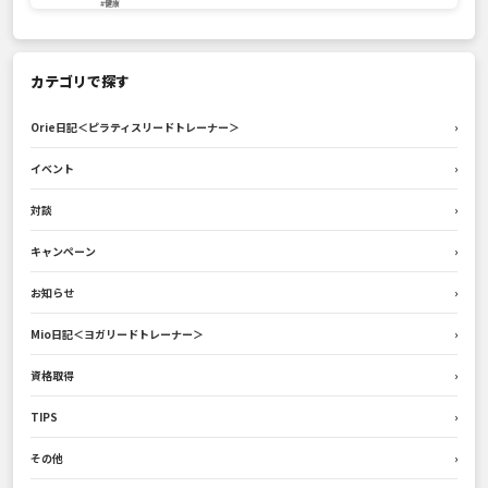
#健康
カテゴリで探す
Orie日記＜ピラティスリードトレーナー＞
›
イベント
›
対談
›
キャンペーン
›
お知らせ
›
Mio日記＜ヨガリードトレーナー＞
›
資格取得
›
TIPS
›
その他
›