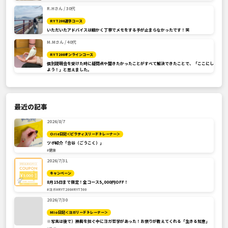
R.Hさん / 30代
RYT200通学コース
いただいたアドバイスは細かく丁寧でメモをする手が止まらなかったです！笑
M.Mさん / 40代
RYT200オンラインコース
個別説明会を受けた時に疑問点や聞きたかったことがすべて解決できたことで、「ここにし
よう！」と思えました。
最近の記事
2026/8/7
Orie日記＜ピラティスリードトレーナー＞
ツボ紹介「合谷（ごうこく）」
#健康
2026/7/31
キャンペーン
8月15日まで限定！全コース5,000円OFF！
#ヨガ
#RYT200
#RYT500
2026/7/30
Mio日記＜ヨガリードトレーナー＞
※写真は後で）神輿を担ぐ中にヨガ哲学があった！お祭りが教えてくれる「生きる知恵」