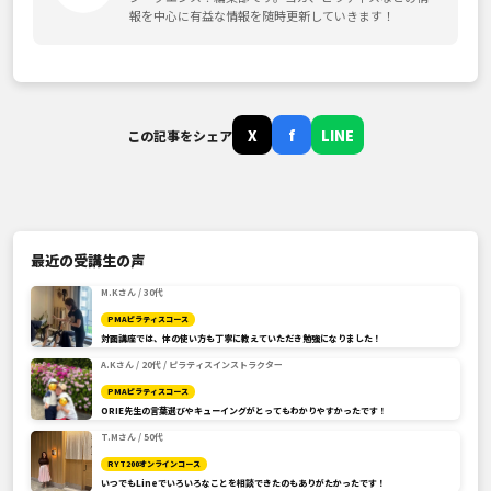
報を中心に有益な情報を随時更新していきます！
X
f
LINE
この記事をシェア
最近の受講生の声
M.Kさん / 30代
PMAピラティスコース
対面講座では、体の使い方も丁寧に教えていただき勉強になりました！
A.Kさん / 20代 / ピラティスインストラクター
PMAピラティスコース
ORIE先生の言葉選びやキューイングがとってもわかりやすかったです！
T.Mさん / 50代
RYT200オンラインコース
いつでもLineでいろいろなことを相談できたのもありがたかったです！