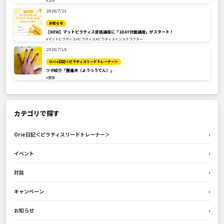
#ヨガ
2026/7/21
お知らせ
【NEW】マットピラティス資格講座に「1DAY対面講座」がスタート！
#マットピラティス
#ピラティス
#ピラティスインストラクター
2026/7/15
Orie日記＜ピラティスリードトレーナー＞
ツボ紹介「腰痛点（ようつうてん）」
#健康
カテゴリで探す
Orie日記＜ピラティスリードトレーナー＞
›
イベント
›
対談
›
キャンペーン
›
お知らせ
›