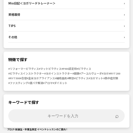
Mio日記＜ヨガリードトレーナー＞
›
資格取得
›
TIPS
›
その他
›
特徴で探す
#リフォーマーピラティス
#マットピラティス
#PMA認定校
#ピラティス
#ピラティスインストラクター
#ヨガインストラクター
#健康
#アーユルヴェーダ
#ヨガ
#RYT200
#RYT500
#合宿
#全米ヨガアライアンス
#補助器具
#瞑想
#ピラティス
#ヨガマット
#熱中症対策
#ファスティング
#夏バテ解消
#アロマ
#ダイエット
キーワードで探す
⌕
ブログ
›
受講生・卒業生限定 イベントレッスンのご案内！