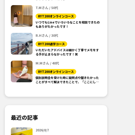
T.Mさん / 50代
RYT200オンラインコース
いつでもLineでいろいろなことを相談できたの
もありがたかったです！
R.Hさん / 30代
RYT200通学コース
いただいたアドバイスは細かく丁寧でメモをす
る手が止まらなかったです！笑
M.Mさん / 40代
RYT200オンラインコース
個別説明会を受けた時に疑問点や聞きたかった
ことがすべて解決できたことで、「ここにしよ
う！」と思えました。
最近の記事
2026/8/7