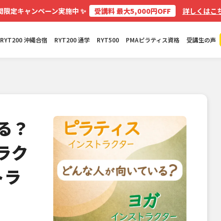
✨
間限定キャンペーン実施中
受講料 最大5,000円OFF
詳しくはこち
RYT200 沖縄合宿
RYT200 通学
RYT500
PMAピラティス資格
受講生の声
る？
ラク
トラ