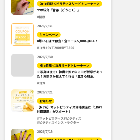
Orie日記＜ピラティスリードトレーナー＞
ツボ紹介「合谷（ごうこく）」
#健康
2026/7/31
キャンペーン
8月15日まで限定！全コース5,000円OFF！
#ヨガ
#RYT200
#RYT500
2026/7/30
Mio日記＜ヨガリードトレーナー＞
※写真は後で）神輿を担ぐ中にヨガ哲学があっ
た！お祭りが教えてくれる「生きる知恵」
#ヨガ
2026/7/21
お知らせ
【NEW】マットピラティス資格講座に「1DAY
対面講座」がスタート！
#マットピラティス
#ピラティス
#ピラティスインストラクター
2026/7/15