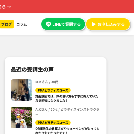
ら →
LINEで質問する
お申し込みする
ブログ
コラム
最近の受講生の声
M.Kさん / 30代
PMAピラティスコース
対面講座では、体の使い方も丁寧に教えていた
だき勉強になりました！
A.Kさん / 20代 / ピラティスインストラクタ
ー
PMAピラティスコース
ORIE先生の言葉選びやキューイングがとっても
わかりやすかったです！