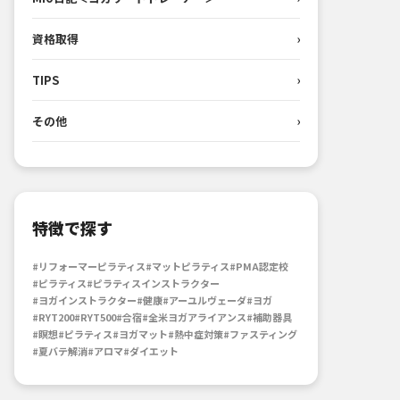
資格取得
›
TIPS
›
その他
›
特徴で探す
#リフォーマーピラティス
#マットピラティス
#PMA認定校
#ピラティス
#ピラティスインストラクター
#ヨガインストラクター
#健康
#アーユルヴェーダ
#ヨガ
#RYT200
#RYT500
#合宿
#全米ヨガアライアンス
#補助器具
#瞑想
#ピラティス
#ヨガマット
#熱中症対策
#ファスティング
#夏バテ解消
#アロマ
#ダイエット