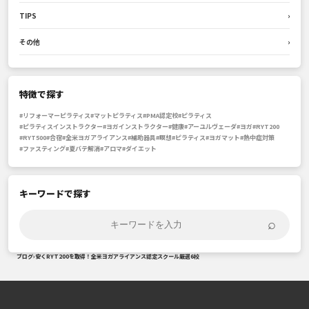
TIPS
›
その他
›
特徴で探す
#リフォーマーピラティス
#マットピラティス
#PMA認定校
#ピラティス
#ピラティスインストラクター
#ヨガインストラクター
#健康
#アーユルヴェーダ
#ヨガ
#RYT200
#RYT500
#合宿
#全米ヨガアライアンス
#補助器具
#瞑想
#ピラティス
#ヨガマット
#熱中症対策
#ファスティング
#夏バテ解消
#アロマ
#ダイエット
キーワードで探す
⌕
ブログ
›
安くRYT200を取得！全米ヨガアライアンス認定スクール厳選6校