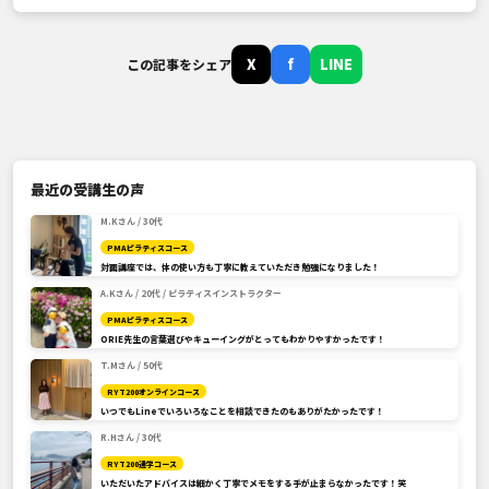
X
f
LINE
この記事をシェア
最近の受講生の声
M.Kさん / 30代
PMAピラティスコース
対面講座では、体の使い方も丁寧に教えていただき勉強になりました！
A.Kさん / 20代 / ピラティスインストラクター
PMAピラティスコース
ORIE先生の言葉選びやキューイングがとってもわかりやすかったです！
T.Mさん / 50代
RYT200オンラインコース
いつでもLineでいろいろなことを相談できたのもありがたかったです！
R.Hさん / 30代
RYT200通学コース
いただいたアドバイスは細かく丁寧でメモをする手が止まらなかったです！笑