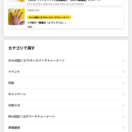
#マットピラティス
#ピラティス
#ピラティスインストラクター
2026/7/15
Orie日記＜ピラティスリードトレーナー＞
ツボ紹介「腰痛点（ようつうてん）」
#健康
カテゴリで探す
Orie日記＜ピラティスリードトレーナー＞
›
イベント
›
対談
›
キャンペーン
›
お知らせ
›
Mio日記＜ヨガリードトレーナー＞
›
資格取得
›