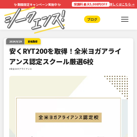
✨
✨
受講料 最大5,000円OFF
詳しくはこちら →
期間限定キャンペーン実施中
ブログ
2024/8/29
資格取得
安くRYT200を取得！全米ヨガアライ
アンス認定スクール厳選6校
#全米ヨガアライアンス