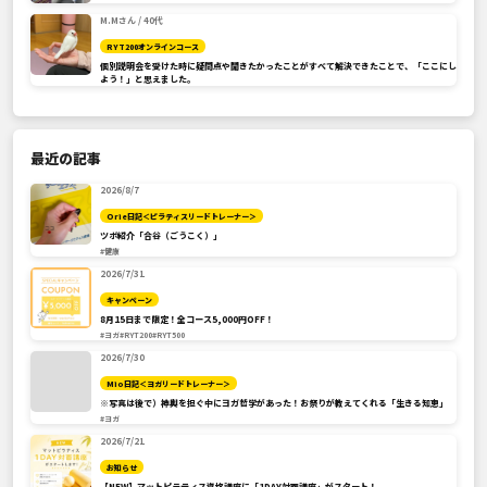
M.Mさん / 40代
RYT200オンラインコース
個別説明会を受けた時に疑問点や聞きたかったことがすべて解決できたことで、「ここにし
よう！」と思えました。
最近の記事
2026/8/7
Orie日記＜ピラティスリードトレーナー＞
ツボ紹介「合谷（ごうこく）」
#健康
2026/7/31
キャンペーン
8月15日まで限定！全コース5,000円OFF！
#ヨガ
#RYT200
#RYT500
2026/7/30
Mio日記＜ヨガリードトレーナー＞
※写真は後で）神輿を担ぐ中にヨガ哲学があった！お祭りが教えてくれる「生きる知恵」
#ヨガ
2026/7/21
お知らせ
【NEW】マットピラティス資格講座に「1DAY対面講座」がスタート！