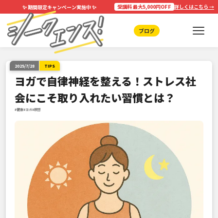
✨
✨
受講料 最大5,000円OFF
詳しくはこちら →
期間限定キャンペーン実施中
ブログ
2025/7/28
TIPS
ヨガで自律神経を整える！ストレス社
会にこそ取り入れたい習慣とは？
#健康
#ヨガ
#瞑想