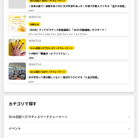
Mio日記＜ヨガリードトレーナー＞
※写真は後で）神輿を担ぐ中にヨガ哲学があった！お祭りが教えてくれる「生きる知恵」
#ヨガ
2026/7/21
お知らせ
【NEW】マットピラティス資格講座に「1DAY対面講座」がスタート！
#マットピラティス
#ピラティス
#ピラティスインストラクター
2026/7/15
Orie日記＜ピラティスリードトレーナー＞
ツボ紹介「腰痛点（ようつうてん）」
#健康
2026/7/14
Mio日記＜ヨガリードトレーナー＞
ヨガ哲学って実は難しくない！毎日をラクにする「人生の知恵」
#ヨガ
カテゴリで探す
Orie日記＜ピラティスリードトレーナー＞
›
イベント
›