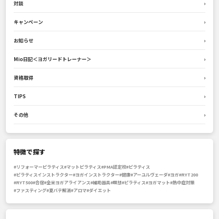
対談
›
キャンペーン
›
お知らせ
›
Mio日記＜ヨガリードトレーナー＞
›
資格取得
›
TIPS
›
その他
›
特徴で探す
#リフォーマーピラティス
#マットピラティス
#PMA認定校
#ピラティス
#ピラティスインストラクター
#ヨガインストラクター
#健康
#アーユルヴェーダ
#ヨガ
#RYT200
#RYT500
#合宿
#全米ヨガアライアンス
#補助器具
#瞑想
#ピラティス
#ヨガマット
#熱中症対策
#ファスティング
#夏バテ解消
#アロマ
#ダイエット