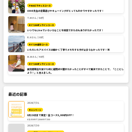
PMAピラティスコース
ORIE先生の言葉選びやキューイングがとってもわかりやすかったです！
T.Mさん / 50代
RYT200オンラインコース
いつでもLineでいろいろなことを相談できたのもありがたかったです！
R.Hさん / 30代
RYT200通学コース
いただいたアドバイスは細かく丁寧でメモをする手が止まらなかったです！笑
M.Mさん / 40代
RYT200オンラインコース
個別説明会を受けた時に疑問点や聞きたかったことがすべて解決できたことで、「ここにし
よう！」と思えました。
最近の記事
2026/7/31
キャンペーン
8月15日まで限定！全コース5,000円OFF！
#ヨガ
#RYT200
#RYT500
2026/7/30