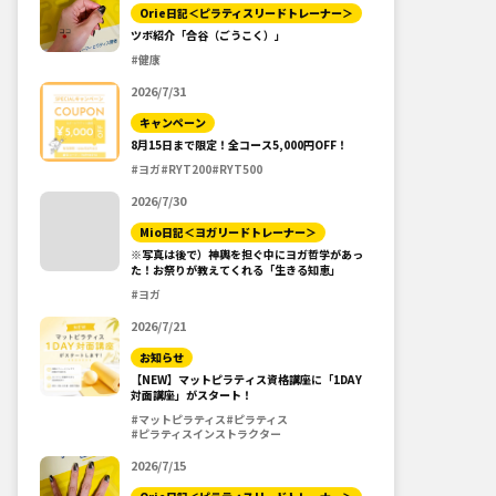
Orie日記＜ピラティスリードトレーナー＞
ツボ紹介「合谷（ごうこく）」
#健康
2026/7/31
キャンペーン
8月15日まで限定！全コース5,000円OFF！
#ヨガ
#RYT200
#RYT500
2026/7/30
Mio日記＜ヨガリードトレーナー＞
※写真は後で）神輿を担ぐ中にヨガ哲学があっ
た！お祭りが教えてくれる「生きる知恵」
#ヨガ
2026/7/21
お知らせ
【NEW】マットピラティス資格講座に「1DAY
対面講座」がスタート！
#マットピラティス
#ピラティス
#ピラティスインストラクター
2026/7/15