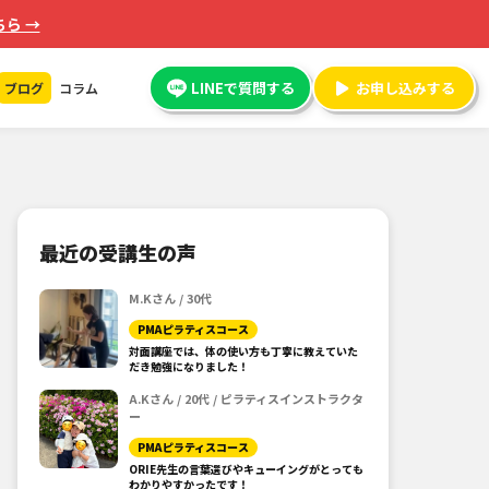
ら →
LINEで質問する
お申し込みする
ブログ
コラム
最近の受講生の声
M.Kさん / 30代
PMAピラティスコース
対面講座では、体の使い方も丁寧に教えていた
だき勉強になりました！
A.Kさん / 20代 / ピラティスインストラクタ
ー
PMAピラティスコース
ORIE先生の言葉選びやキューイングがとっても
わかりやすかったです！