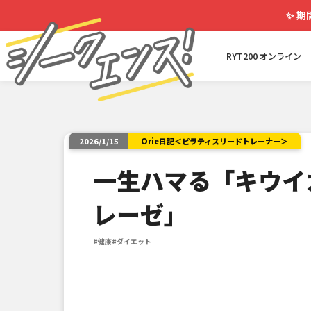
✨
期
RYT200 オンライン
Orie日記＜ピラティスリードトレーナー＞
2026/1/15
一生ハマる「キウイ
レーゼ」
#健康
#ダイエット