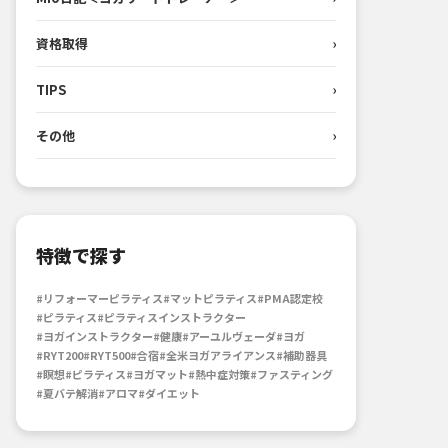
資格取得
›
TIPS
›
その他
›
特徴で探す
#リフォーマーピラティス
#マットピラティス
#PMA認定校
#ピラティス
#ピラティスインストラクター
#ヨガインストラクター
#健康
#アーユルヴェーダ
#ヨガ
#RYT200
#RYT500
#合宿
#全米ヨガアライアンス
#補助器具
#瞑想
#ピラティス
#ヨガマット
#熱中症対策
#ファスティング
#夏バテ解消
#アロマ
#ダイエット