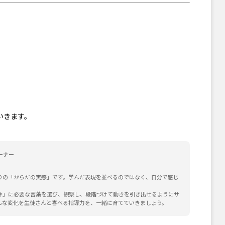
。
。
いきます。
ーナー
りの「からだの実感」です。学んだ表現を並べるのではなく、自分で感じ
今」に必要な言葉を選び、観察し、段階づけて動きを引き出せるようにサ
んな変化を生徒さんと喜べる指導力を、一緒に育てていきましょう。