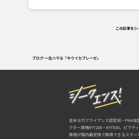
この記事をシ
ブログ
›
一生ハマる「キウイカプレーゼ」
全米ヨガアライアンス認定校・PMA加
クター資格RYT200・RYT500、ピラ
資格が国内最安値で取得できるスクー