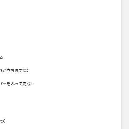
る
が立ちます👏）
パーをふって完成✨
立つ）