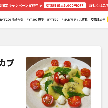
✨
間限定キャンペーン実施中
受講料 最大5,000円OFF
詳しくはこち
RYT200 沖縄合宿
RYT200 通学
RYT500
PMAピラティス資格
受講生の声
カプ