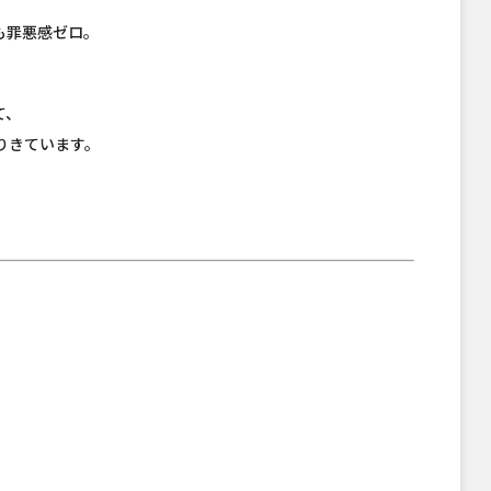
も罪悪感ゼロ。
て、
りきています。