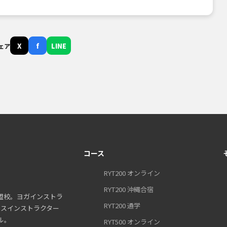
X
f
LINE
ェア
コース
RYT200 オンライン
RYT200 沖縄合宿
盟校。ヨガインストラ
RYT200 通学
ティスインストラクター
ル。
RYT500 オンライン