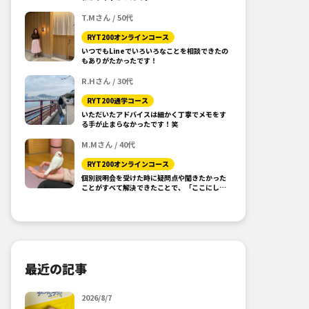
T.Mさん / 50代
RYT200オンラインコース
いつでもLineでいろいろなことを相談できたの
もありがたかったです！
R.Hさん / 30代
RYT200通学コース
いただいたアドバイスは細かく丁寧でメモをす
る手が止まらなかったです！笑
M.Mさん / 40代
RYT200オンラインコース
個別説明会を受けた時に疑問点や聞きたかった
ことがすべて解決できたことで、「ここにしよ
う！」と思えました。
最近の記事
2026/8/7