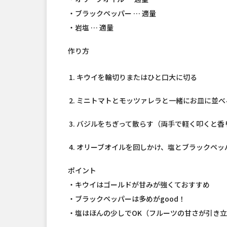
・ブラックペッパー … 適量
・岩塩 … 適量
作り方
キウイを輪切りまたはひと口大に切る
ミニトマトとモッツァレラと一緒にお皿に並べ
バジルをちぎって散らす（両手で軽く叩くと香り
オリーブオイルを回しかけ、塩とブラックペッ
ポイント
・キウイはゴールドが甘みが強くておすすめ
・ブラックペッパーは多めがgood！
・塩はほんの少しでOK（フルーツの甘さが引き