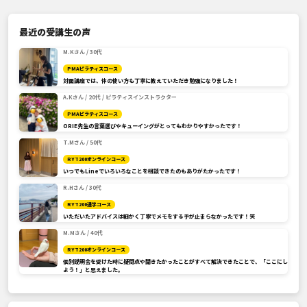
最近の受講生の声
M.Kさん / 30代
PMAピラティスコース
対面講座では、体の使い方も丁寧に教えていただき勉強になりました！
A.Kさん / 20代 / ピラティスインストラクター
PMAピラティスコース
ORIE先生の言葉選びやキューイングがとってもわかりやすかったです！
T.Mさん / 50代
RYT200オンラインコース
いつでもLineでいろいろなことを相談できたのもありがたかったです！
R.Hさん / 30代
RYT200通学コース
いただいたアドバイスは細かく丁寧でメモをする手が止まらなかったです！笑
M.Mさん / 40代
RYT200オンラインコース
個別説明会を受けた時に疑問点や聞きたかったことがすべて解決できたことで、「ここにし
よう！」と思えました。