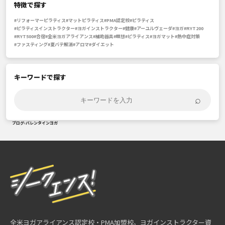
特徴で探す
#リフォーマーピラティス
#マットピラティス
#PMA認定校
#ピラティス
#ピラティスインストラクター
#ヨガインストラクター
#健康
#アーユルヴェーダ
#ヨガ
#RYT200
#RYT500
#合宿
#全米ヨガアライアンス
#補助器具
#瞑想
#ピラティス
#ヨガマット
#熱中症対策
#ファスティング
#夏バテ解消
#アロマ
#ダイエット
キーワードで探す
⌕
ブログ
›
バレンタインヨガ
全米ヨガアライアンス認定校・PMA加盟校。ヨガインストラクター資