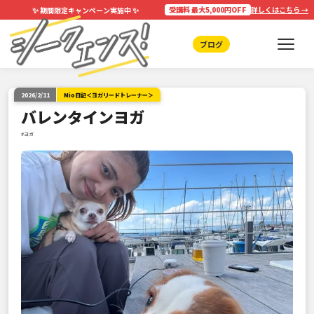
✨
✨
受講料 最大5,000円OFF
詳しくはこちら →
期間限定キャンペーン実施中
ブログ
2026/2/11
Mio日記＜ヨガリードトレーナー＞
バレンタインヨガ
#ヨガ