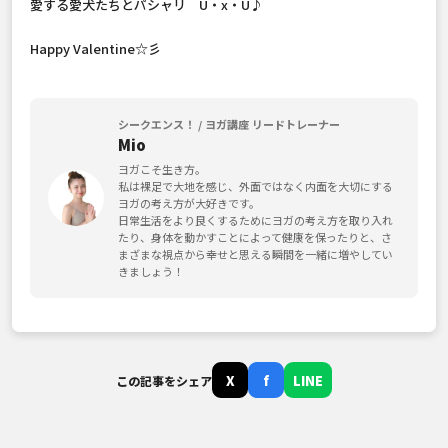
愛する愛犬たちとパシャリ U・x・U♪
Happy Valentine☆彡
シークエンス！ / ヨガ講座 リードトレーナー
Mio
ヨガこそ生き方。
私は裸足で大地を感じ、外面ではなく内面を大切にする
ヨガの考え方が大好きです。
日常生活をより良くするためにヨガの考え方を取り入れ
たり、身体を動かすことによって健康を保ったりと、さ
まざまな視点から幸せと思える瞬間を一緒に増やしてい
きましょう！
X
f
LINE
この記事をシェア