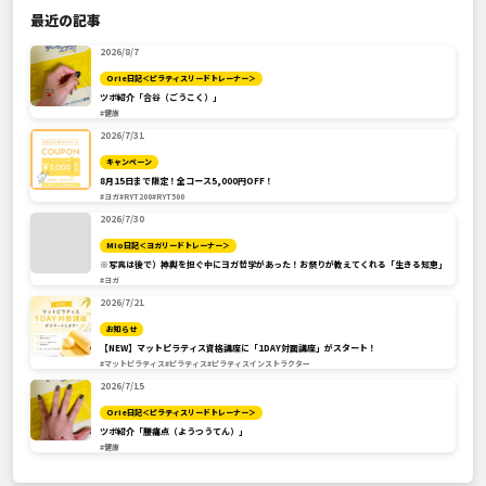
最近の記事
2026/8/7
Orie日記＜ピラティスリードトレーナー＞
ツボ紹介「合谷（ごうこく）」
#健康
2026/7/31
キャンペーン
8月15日まで限定！全コース5,000円OFF！
#ヨガ
#RYT200
#RYT500
2026/7/30
Mio日記＜ヨガリードトレーナー＞
※写真は後で）神輿を担ぐ中にヨガ哲学があった！お祭りが教えてくれる「生きる知恵」
#ヨガ
2026/7/21
お知らせ
【NEW】マットピラティス資格講座に「1DAY対面講座」がスタート！
#マットピラティス
#ピラティス
#ピラティスインストラクター
2026/7/15
Orie日記＜ピラティスリードトレーナー＞
ツボ紹介「腰痛点（ようつうてん）」
#健康