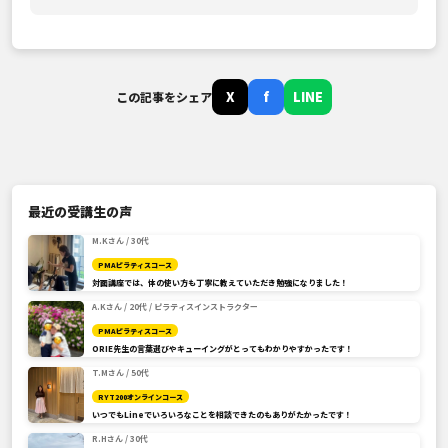
X
f
LINE
この記事をシェア
最近の受講生の声
M.Kさん / 30代
PMAピラティスコース
対面講座では、体の使い方も丁寧に教えていただき勉強になりました！
A.Kさん / 20代 / ピラティスインストラクター
PMAピラティスコース
ORIE先生の言葉選びやキューイングがとってもわかりやすかったです！
T.Mさん / 50代
RYT200オンラインコース
いつでもLineでいろいろなことを相談できたのもありがたかったです！
R.Hさん / 30代