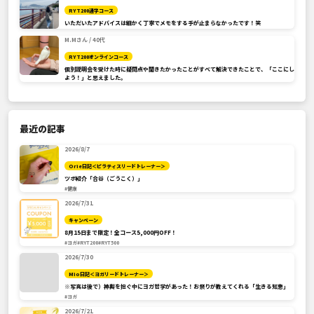
RYT200通学コース
いただいたアドバイスは細かく丁寧でメモをする手が止まらなかったです！笑
M.Mさん / 40代
RYT200オンラインコース
個別説明会を受けた時に疑問点や聞きたかったことがすべて解決できたことで、「ここにし
よう！」と思えました。
最近の記事
2026/8/7
Orie日記＜ピラティスリードトレーナー＞
ツボ紹介「合谷（ごうこく）」
#健康
2026/7/31
キャンペーン
8月15日まで限定！全コース5,000円OFF！
#ヨガ
#RYT200
#RYT500
2026/7/30
Mio日記＜ヨガリードトレーナー＞
※写真は後で）神輿を担ぐ中にヨガ哲学があった！お祭りが教えてくれる「生きる知恵」
#ヨガ
2026/7/21