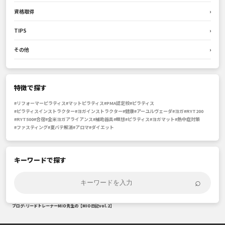
資格取得
›
TIPS
›
その他
›
特徴で探す
#リフォーマーピラティス
#マットピラティス
#PMA認定校
#ピラティス
#ピラティスインストラクター
#ヨガインストラクター
#健康
#アーユルヴェーダ
#ヨガ
#RYT200
#RYT500
#合宿
#全米ヨガアライアンス
#補助器具
#瞑想
#ピラティス
#ヨガマット
#熱中症対策
#ファスティング
#夏バテ解消
#アロマ
#ダイエット
キーワードで探す
⌕
ブログ
›
リードトレーナーMIO先生の【MIO日記vol.2】