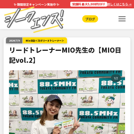
✨
✨
受講料 最大5,000円OFF
詳しくはこちら →
期間限定キャンペーン実施中
ブログ
2024/7/9
Mio日記＜ヨガリードトレーナー＞
リードトレーナーMIO先生の【MIO日
記vol.2】