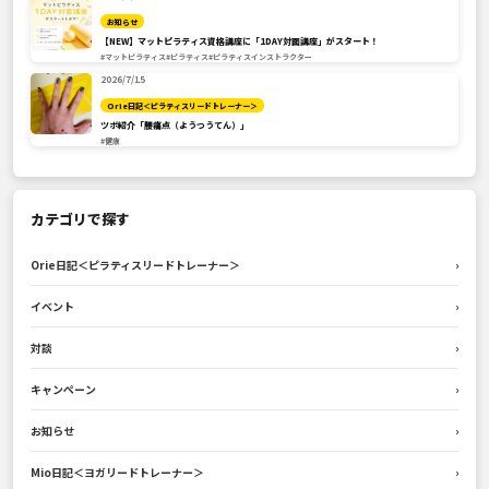
お知らせ
【NEW】マットピラティス資格講座に「1DAY対面講座」がスタート！
#マットピラティス
#ピラティス
#ピラティスインストラクター
2026/7/15
Orie日記＜ピラティスリードトレーナー＞
ツボ紹介「腰痛点（ようつうてん）」
#健康
カテゴリで探す
Orie日記＜ピラティスリードトレーナー＞
›
イベント
›
対談
›
キャンペーン
›
お知らせ
›
Mio日記＜ヨガリードトレーナー＞
›