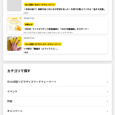
Mio日記＜ヨガリードトレーナー＞
※写真は後で）神輿を担ぐ中にヨガ哲学があった！お祭りが教えてくれる「生きる知恵」
#ヨガ
2026/7/21
お知らせ
【NEW】マットピラティス資格講座に「1DAY対面講座」がスタート！
#マットピラティス
#ピラティス
#ピラティスインストラクター
2026/7/15
Orie日記＜ピラティスリードトレーナー＞
ツボ紹介「腰痛点（ようつうてん）」
#健康
カテゴリで探す
Orie日記＜ピラティスリードトレーナー＞
›
イベント
›
対談
›
キャンペーン
›