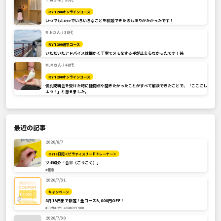
RYT200オンラインコース
いつでもLineでいろいろなことを相談できたのもありがたかったです！
R.Hさん / 30代
RYT200通学コース
いただいたアドバイスは細かく丁寧でメモをする手が止まらなかったです！笑
M.Mさん / 40代
RYT200オンラインコース
個別説明会を受けた時に疑問点や聞きたかったことがすべて解決できたことで、「ここにし
よう！」と思えました。
最近の記事
2026/8/7
Orie日記＜ピラティスリードトレーナー＞
ツボ紹介「合谷（ごうこく）」
#健康
2026/7/31
キャンペーン
8月15日まで限定！全コース5,000円OFF！
#ヨガ
#RYT200
#RYT500
2026/7/30