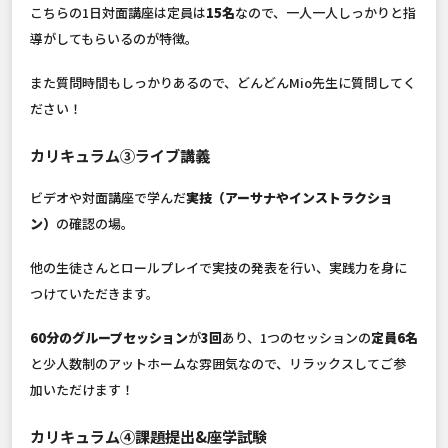
こちらの1日対面講座は定員は
15名
なので、一人一人しっかりと指
導がしてもらいるのが特徴。
また質問時間もしっかりあるので、どんどんMio先生に質問してく
ださい！
カリキュラム③ライブ講義
ビデオや対面講座で学んだ
実技（アーサナやインストラクショ
ン）
の確認の場。
他の生徒さんとロールプレイで実技の発表を行い、実践力を身に
つけていただきます。
60分のグループセッション
が
3回
あり、1つのセッションの
定員6名
と少人数制のアットホームな雰囲気なので、リラックスしてご参
加いただけます！
カリキュラム④課題提出&座学試験