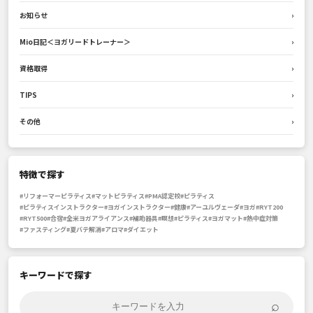
お知らせ
›
Mio日記＜ヨガリードトレーナー＞
›
資格取得
›
TIPS
›
その他
›
特徴で探す
#リフォーマーピラティス
#マットピラティス
#PMA認定校
#ピラティス
#ピラティスインストラクター
#ヨガインストラクター
#健康
#アーユルヴェーダ
#ヨガ
#RYT200
#RYT500
#合宿
#全米ヨガアライアンス
#補助器具
#瞑想
#ピラティス
#ヨガマット
#熱中症対策
#ファスティング
#夏バテ解消
#アロマ
#ダイエット
キーワードで探す
⌕