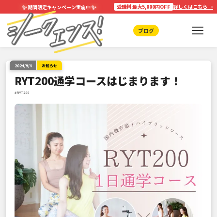
✨
✨
受講料 最大5,000円OFF
詳しくはこちら →
期間限定キャンペーン実施中
ブログ
2024/9/4
お知らせ
RYT200通学コースはじまります！
#RYT200