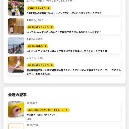
A.Kさん / 20代 / ピラティスインストラクター
PMAピラティスコース
ORIE先生の言葉選びやキューイングがとってもわかりやすかったです！
T.Mさん / 50代
RYT200オンラインコース
いつでもLineでいろいろなことを相談できたのもありがたかったです！
R.Hさん / 30代
RYT200通学コース
いただいたアドバイスは細かく丁寧でメモをする手が止まらなかったです！笑
M.Mさん / 40代
RYT200オンラインコース
個別説明会を受けた時に疑問点や聞きたかったことがすべて解決できたことで、「ここにし
よう！」と思えました。
最近の記事
2026/8/7
Orie日記＜ピラティスリードトレーナー＞
ツボ紹介「合谷（ごうこく）」
#健康
2026/7/31