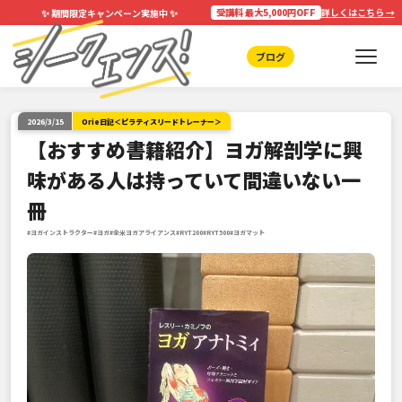
✨
✨
受講料 最大5,000円OFF
詳しくはこちら →
期間限定キャンペーン実施中
ブログ
2026/3/15
Orie日記＜ピラティスリードトレーナー＞
【おすすめ書籍紹介】ヨガ解剖学に興
味がある人は持っていて間違いない一
冊
#ヨガインストラクター
#ヨガ
#全米ヨガアライアンス
#RYT200
#RYT500
#ヨガマット