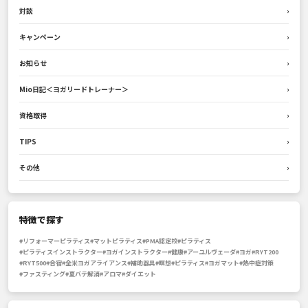
対談
›
キャンペーン
›
お知らせ
›
Mio日記＜ヨガリードトレーナー＞
›
資格取得
›
TIPS
›
その他
›
特徴で探す
#リフォーマーピラティス
#マットピラティス
#PMA認定校
#ピラティス
#ピラティスインストラクター
#ヨガインストラクター
#健康
#アーユルヴェーダ
#ヨガ
#RYT200
#RYT500
#合宿
#全米ヨガアライアンス
#補助器具
#瞑想
#ピラティス
#ヨガマット
#熱中症対策
#ファスティング
#夏バテ解消
#アロマ
#ダイエット