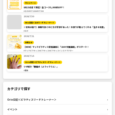
キャンペーン
8月15日まで限定！全コース5,000円OFF！
#ヨガ
#RYT200
#RYT500
2026/7/30
Mio日記＜ヨガリードトレーナー＞
※写真は後で）神輿を担ぐ中にヨガ哲学があった！お祭りが教えてくれる「生きる知恵」
#ヨガ
2026/7/21
お知らせ
【NEW】マットピラティス資格講座に「1DAY対面講座」がスタート！
#マットピラティス
#ピラティス
#ピラティスインストラクター
2026/7/15
Orie日記＜ピラティスリードトレーナー＞
ツボ紹介「腰痛点（ようつうてん）」
#健康
カテゴリで探す
Orie日記＜ピラティスリードトレーナー＞
›
イベント
›