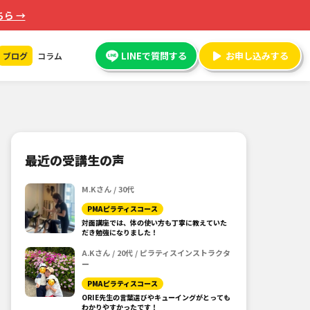
ら →
LINEで質問する
お申し込みする
ブログ
コラム
最近の受講生の声
M.Kさん / 30代
PMAピラティスコース
対面講座では、体の使い方も丁寧に教えていた
だき勉強になりました！
A.Kさん / 20代 / ピラティスインストラクタ
ー
PMAピラティスコース
ORIE先生の言葉選びやキューイングがとっても
わかりやすかったです！