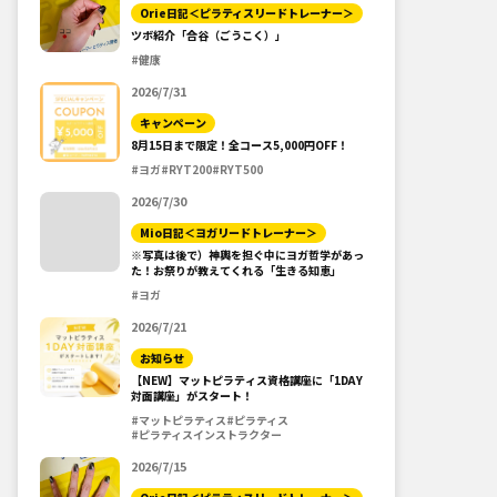
Orie日記＜ピラティスリードトレーナー＞
ツボ紹介「合谷（ごうこく）」
#健康
2026/7/31
キャンペーン
8月15日まで限定！全コース5,000円OFF！
#ヨガ
#RYT200
#RYT500
2026/7/30
Mio日記＜ヨガリードトレーナー＞
※写真は後で）神輿を担ぐ中にヨガ哲学があっ
た！お祭りが教えてくれる「生きる知恵」
#ヨガ
2026/7/21
お知らせ
【NEW】マットピラティス資格講座に「1DAY
対面講座」がスタート！
#マットピラティス
#ピラティス
#ピラティスインストラクター
2026/7/15