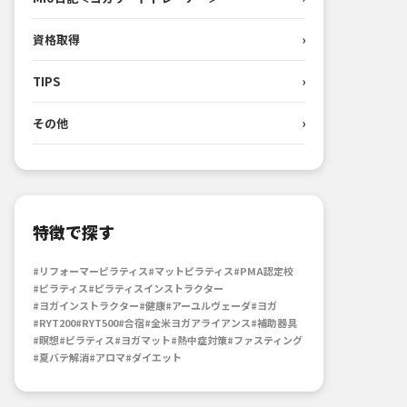
資格取得
›
TIPS
›
その他
›
特徴で探す
#リフォーマーピラティス
#マットピラティス
#PMA認定校
#ピラティス
#ピラティスインストラクター
#ヨガインストラクター
#健康
#アーユルヴェーダ
#ヨガ
#RYT200
#RYT500
#合宿
#全米ヨガアライアンス
#補助器具
#瞑想
#ピラティス
#ヨガマット
#熱中症対策
#ファスティング
#夏バテ解消
#アロマ
#ダイエット