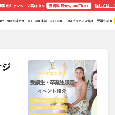
✨
間限定キャンペーン実施中
受講料 最大5,000円OFF
詳しくはこち
RYT200 沖縄合宿
RYT200 通学
RYT500
PMAピラティス資格
受講生の声
ケジ