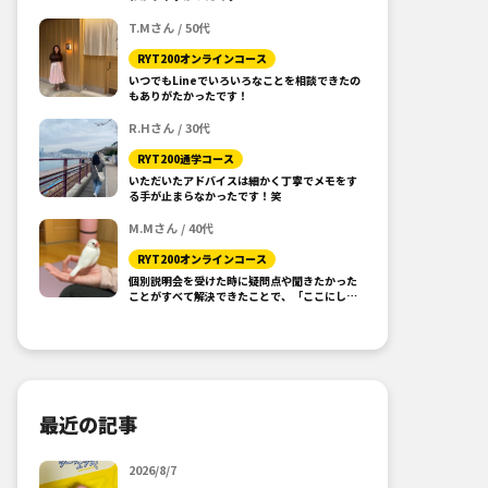
T.Mさん / 50代
RYT200オンラインコース
いつでもLineでいろいろなことを相談できたの
もありがたかったです！
R.Hさん / 30代
RYT200通学コース
いただいたアドバイスは細かく丁寧でメモをす
る手が止まらなかったです！笑
M.Mさん / 40代
RYT200オンラインコース
個別説明会を受けた時に疑問点や聞きたかった
ことがすべて解決できたことで、「ここにしよ
う！」と思えました。
最近の記事
2026/8/7