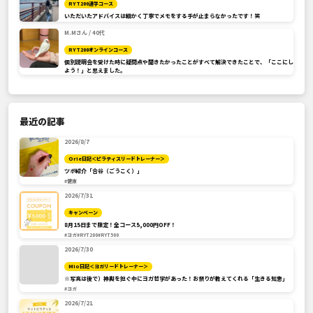
RYT200通学コース
いただいたアドバイスは細かく丁寧でメモをする手が止まらなかったです！笑
M.Mさん / 40代
RYT200オンラインコース
個別説明会を受けた時に疑問点や聞きたかったことがすべて解決できたことで、「ここにし
よう！」と思えました。
最近の記事
2026/8/7
Orie日記＜ピラティスリードトレーナー＞
ツボ紹介「合谷（ごうこく）」
#健康
2026/7/31
キャンペーン
8月15日まで限定！全コース5,000円OFF！
#ヨガ
#RYT200
#RYT500
2026/7/30
Mio日記＜ヨガリードトレーナー＞
※写真は後で）神輿を担ぐ中にヨガ哲学があった！お祭りが教えてくれる「生きる知恵」
#ヨガ
2026/7/21