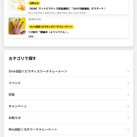
お知らせ
【NEW】マットピラティス資格講座に「1DAY対面講座」がスタート！
#マットピラティス
#ピラティス
#ピラティスインストラクター
2026/7/15
Orie日記＜ピラティスリードトレーナー＞
ツボ紹介「腰痛点（ようつうてん）」
#健康
カテゴリで探す
Orie日記＜ピラティスリードトレーナー＞
›
イベント
›
対談
›
キャンペーン
›
お知らせ
›
Mio日記＜ヨガリードトレーナー＞
›