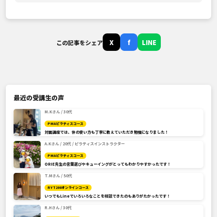
X
f
LINE
この記事をシェア
最近の受講生の声
M.Kさん / 30代
PMAピラティスコース
対面講座では、体の使い方も丁寧に教えていただき勉強になりました！
A.Kさん / 20代 / ピラティスインストラクター
PMAピラティスコース
ORIE先生の言葉選びやキューイングがとってもわかりやすかったです！
T.Mさん / 50代
RYT200オンラインコース
いつでもLineでいろいろなことを相談できたのもありがたかったです！
R.Hさん / 30代