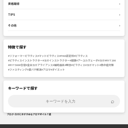
資格取得
›
TIPS
›
その他
›
特徴で探す
#リフォーマーピラティス
#マットピラティス
#PMA認定校
#ピラティス
#ピラティスインストラクター
#ヨガインストラクター
#健康
#アーユルヴェーダ
#ヨガ
#RYT200
#RYT500
#合宿
#全米ヨガアライアンス
#補助器具
#瞑想
#ピラティス
#ヨガマット
#熱中症対策
#ファスティング
#夏バテ解消
#アロマ
#ダイエット
キーワードで探す
⌕
ブログ
›
ヨガにおすすめなアロマオイル７選