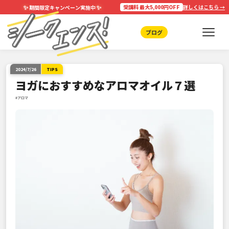
✨
✨
受講料 最大5,000円OFF
詳しくはこちら →
期間限定キャンペーン実施中
ブログ
2024/7/26
TIPS
ヨガにおすすめなアロマオイル７選
#アロマ