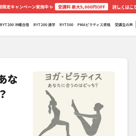
✨
間限定キャンペーン実施中
受講料 最大5,000円OFF
詳しくはこち
RYT200 沖縄合宿
RYT200 通学
RYT500
PMAピラティス資格
受講生の声
あな
？