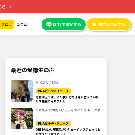
ら →
LINEで質問する
お申し込みする
ブログ
コラム
最近の受講生の声
M.Kさん / 30代
PMAピラティスコース
対面講座では、体の使い方も丁寧に教えていた
だき勉強になりました！
A.Kさん / 20代 / ピラティスインストラクタ
ー
PMAピラティスコース
ORIE先生の言葉選びやキューイングがとっても
わかりやすかったです！