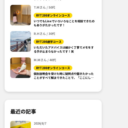
T.Mさん / 50代
RYT200オンラインコース
いつでもLineでいろいろなことを相談できたの
もありがたかったです！
R.Hさん / 30代
RYT200通学コース
いただいたアドバイスは細かく丁寧でメモをす
る手が止まらなかったです！笑
M.Mさん / 40代
RYT200オンラインコース
個別説明会を受けた時に疑問点や聞きたかった
ことがすべて解決できたことで、「ここにしよ
う！」と思えました。
最近の記事
2026/8/7