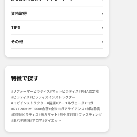
資格取得
›
TIPS
›
その他
›
特徴で探す
#リフォーマーピラティス
#マットピラティス
#PMA認定校
#ピラティス
#ピラティスインストラクター
#ヨガインストラクター
#健康
#アーユルヴェーダ
#ヨガ
#RYT200
#RYT500
#合宿
#全米ヨガアライアンス
#補助器具
#瞑想
#ピラティス
#ヨガマット
#熱中症対策
#ファスティング
#夏バテ解消
#アロマ
#ダイエット