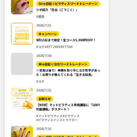
Orie日記＜ピラティスリードトレーナー＞
ツボ紹介「合谷（ごうこく）」
#健康
2026/7/31
キャンペーン
8月15日まで限定！全コース5,000円OFF！
#ヨガ
#RYT200
#RYT500
2026/7/30
Mio日記＜ヨガリードトレーナー＞
※写真は後で）神輿を担ぐ中にヨガ哲学があっ
た！お祭りが教えてくれる「生きる知恵」
#ヨガ
2026/7/21
お知らせ
【NEW】マットピラティス資格講座に「1DAY
対面講座」がスタート！
#マットピラティス
#ピラティス
#ピラティスインストラクター
2026/7/15