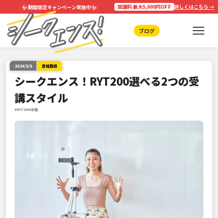
✨
✨
受講料 最大5,000円OFF
詳しくはこちら →
期間限定キャンペーン実施中
ブログ
2024/5/8
資格取得
シークエンス！RYT200選べる2つの受
講スタイル
#RYT200
#合宿