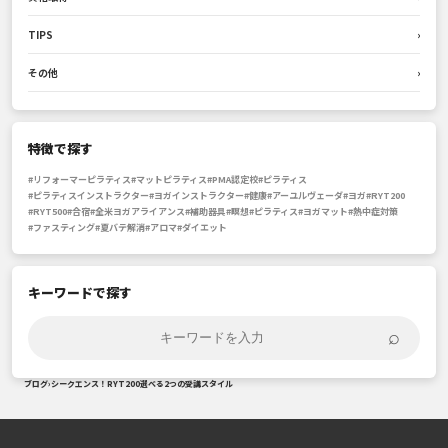
TIPS
›
その他
›
特徴で探す
#リフォーマーピラティス
#マットピラティス
#PMA認定校
#ピラティス
#ピラティスインストラクター
#ヨガインストラクター
#健康
#アーユルヴェーダ
#ヨガ
#RYT200
#RYT500
#合宿
#全米ヨガアライアンス
#補助器具
#瞑想
#ピラティス
#ヨガマット
#熱中症対策
#ファスティング
#夏バテ解消
#アロマ
#ダイエット
キーワードで探す
⌕
ブログ
›
シークエンス！RYT200選べる2つの受講スタイル