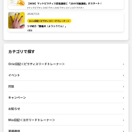
【NEW】マットピラティス資格講座に「1DAY対面講座」がスタート！
#マットピラティス
#ピラティス
#ピラティスインストラクター
2026/7/15
Orie日記＜ピラティスリードトレーナー＞
ツボ紹介「腰痛点（ようつうてん）」
#健康
カテゴリで探す
Orie日記＜ピラティスリードトレーナー＞
›
イベント
›
対談
›
キャンペーン
›
お知らせ
›
Mio日記＜ヨガリードトレーナー＞
›
資格取得
›