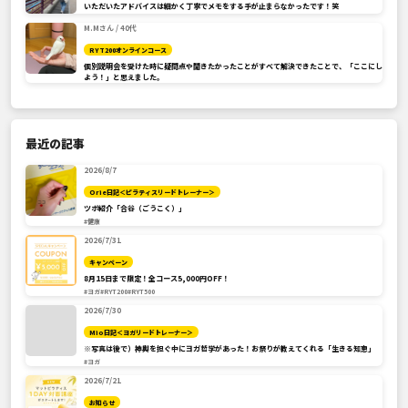
いただいたアドバイスは細かく丁寧でメモをする手が止まらなかったです！笑
M.Mさん / 40代
RYT200オンラインコース
個別説明会を受けた時に疑問点や聞きたかったことがすべて解決できたことで、「ここにし
よう！」と思えました。
最近の記事
2026/8/7
Orie日記＜ピラティスリードトレーナー＞
ツボ紹介「合谷（ごうこく）」
#健康
2026/7/31
キャンペーン
8月15日まで限定！全コース5,000円OFF！
#ヨガ
#RYT200
#RYT500
2026/7/30
Mio日記＜ヨガリードトレーナー＞
※写真は後で）神輿を担ぐ中にヨガ哲学があった！お祭りが教えてくれる「生きる知恵」
#ヨガ
2026/7/21
お知らせ