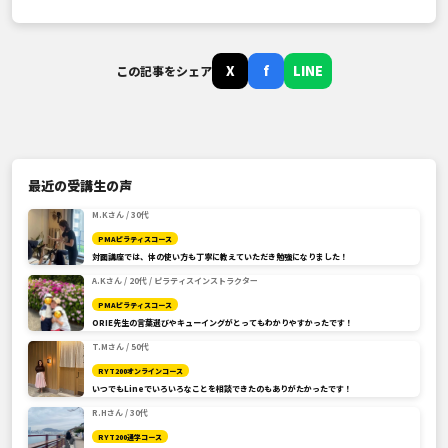
X
f
LINE
この記事をシェア
最近の受講生の声
M.Kさん / 30代
PMAピラティスコース
対面講座では、体の使い方も丁寧に教えていただき勉強になりました！
A.Kさん / 20代 / ピラティスインストラクター
PMAピラティスコース
ORIE先生の言葉選びやキューイングがとってもわかりやすかったです！
T.Mさん / 50代
RYT200オンラインコース
いつでもLineでいろいろなことを相談できたのもありがたかったです！
R.Hさん / 30代
RYT200通学コース