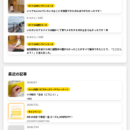
RYT200オンラインコース
いつでもLineでいろいろなことを相談できたのもありがたかったです！
R.Hさん / 30代
RYT200通学コース
いただいたアドバイスは細かく丁寧でメモをする手が止まらなかったです！笑
M.Mさん / 40代
RYT200オンラインコース
個別説明会を受けた時に疑問点や聞きたかったことがすべて解決できたことで、「ここにし
よう！」と思えました。
最近の記事
2026/8/7
Orie日記＜ピラティスリードトレーナー＞
ツボ紹介「合谷（ごうこく）」
#健康
2026/7/31
キャンペーン
8月15日まで限定！全コース5,000円OFF！
#ヨガ
#RYT200
#RYT500
2026/7/30