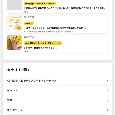
Mio日記＜ヨガリードトレーナー＞
※写真は後で）神輿を担ぐ中にヨガ哲学があった！お祭りが教えてくれる「生きる知恵」
#ヨガ
2026/7/21
お知らせ
【NEW】マットピラティス資格講座に「1DAY対面講座」がスタート！
#マットピラティス
#ピラティス
#ピラティスインストラクター
2026/7/15
Orie日記＜ピラティスリードトレーナー＞
ツボ紹介「腰痛点（ようつうてん）」
#健康
カテゴリで探す
Orie日記＜ピラティスリードトレーナー＞
›
イベント
›
対談
›
キャンペーン
›