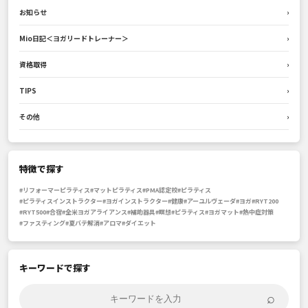
お知らせ
›
Mio日記＜ヨガリードトレーナー＞
›
資格取得
›
TIPS
›
その他
›
特徴で探す
#リフォーマーピラティス
#マットピラティス
#PMA認定校
#ピラティス
#ピラティスインストラクター
#ヨガインストラクター
#健康
#アーユルヴェーダ
#ヨガ
#RYT200
#RYT500
#合宿
#全米ヨガアライアンス
#補助器具
#瞑想
#ピラティス
#ヨガマット
#熱中症対策
#ファスティング
#夏バテ解消
#アロマ
#ダイエット
キーワードで探す
⌕