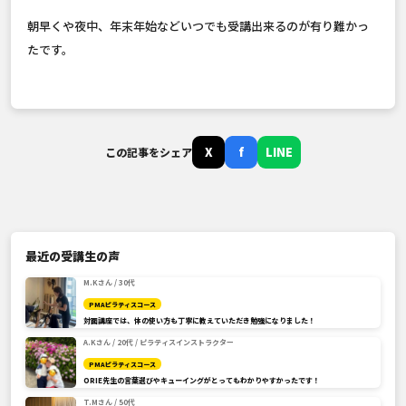
朝早くや夜中、年末年始などいつでも受講出来るのが有り難かっ
たです。
X
f
LINE
この記事をシェア
最近の受講生の声
M.Kさん / 30代
PMAピラティスコース
対面講座では、体の使い方も丁寧に教えていただき勉強になりました！
A.Kさん / 20代 / ピラティスインストラクター
PMAピラティスコース
ORIE先生の言葉選びやキューイングがとってもわかりやすかったです！
T.Mさん / 50代