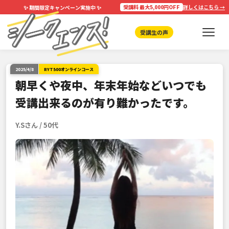
✨
✨
受講料 最大5,000円OFF
詳しくはこちら →
期間限定キャンペーン実施中
受講生の声
2025/4/8
RYT500オンラインコース
朝早くや夜中、年末年始などいつでも
受講出来るのが有り難かったです。
Y.Sさん / 50代