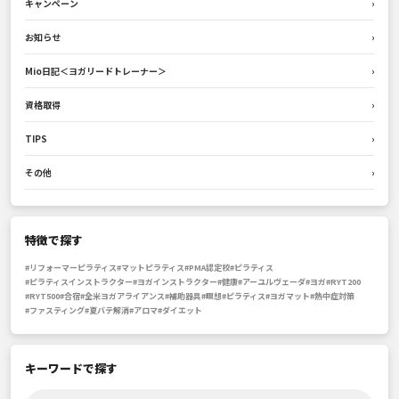
キャンペーン
›
お知らせ
›
Mio日記＜ヨガリードトレーナー＞
›
資格取得
›
TIPS
›
その他
›
特徴で探す
#リフォーマーピラティス
#マットピラティス
#PMA認定校
#ピラティス
#ピラティスインストラクター
#ヨガインストラクター
#健康
#アーユルヴェーダ
#ヨガ
#RYT200
#RYT500
#合宿
#全米ヨガアライアンス
#補助器具
#瞑想
#ピラティス
#ヨガマット
#熱中症対策
#ファスティング
#夏バテ解消
#アロマ
#ダイエット
キーワードで探す