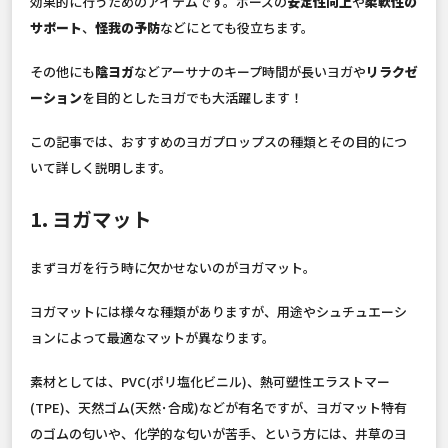
効果的に行うためのアイテムです。ポーズの
安定性向上
や
柔軟性の
サポート
、
怪我の予防
などにとても役立ちます。
その他にも
陰ヨガ
などアーサナのキープ時間が長いヨガや
リラクゼ
ーション
を目的としたヨガでも大活躍します！
この記事では、おすすめのヨガプロップスの種類とその目的につ
いて詳しく説明します。
1. ヨガマット
まずヨガを行う時に欠かせないのがヨガマット。
ヨガマットには様々な種類がありますが、用途やシュチュエーシ
ョンによって最適なマットが異なります。
素材としては、PVC(ポリ塩化ビニル)、熱可塑性エラストマー
(TPE)、天然ゴム(天然･合成)などが有名ですが、ヨガマット特有
のゴムの匂いや、化学的な匂いが苦手、という方には、井草のヨ