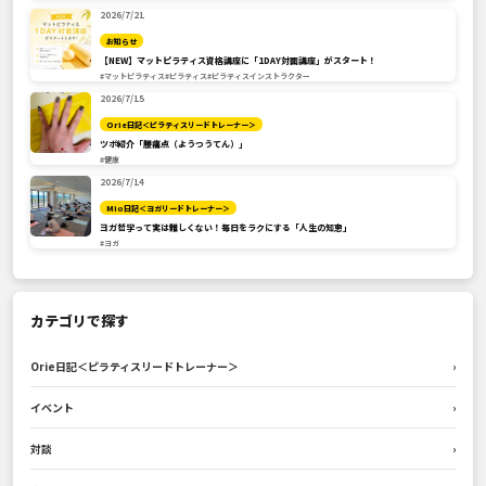
2026/7/21
お知らせ
【NEW】マットピラティス資格講座に「1DAY対面講座」がスタート！
#マットピラティス
#ピラティス
#ピラティスインストラクター
2026/7/15
Orie日記＜ピラティスリードトレーナー＞
ツボ紹介「腰痛点（ようつうてん）」
#健康
2026/7/14
Mio日記＜ヨガリードトレーナー＞
ヨガ哲学って実は難しくない！毎日をラクにする「人生の知恵」
#ヨガ
カテゴリで探す
Orie日記＜ピラティスリードトレーナー＞
›
イベント
›
対談
›