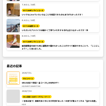
T.Mさん / 50代
RYT200オンラインコース
いつでもLineでいろいろなことを相談できたのもありがたかったです！
R.Hさん / 30代
RYT200通学コース
いただいたアドバイスは細かく丁寧でメモをする手が止まらなかったです！笑
M.Mさん / 40代
RYT200オンラインコース
個別説明会を受けた時に疑問点や聞きたかったことがすべて解決できたことで、「ここにし
よう！」と思えました。
最近の記事
2026/7/31
キャンペーン
8月15日まで限定！全コース5,000円OFF！
#ヨガ
#RYT200
#RYT500
2026/7/30
Mio日記＜ヨガリードトレーナー＞
※写真は後で）神輿を担ぐ中にヨガ哲学があった！お祭りが教えてくれる「生きる知恵」
#ヨガ