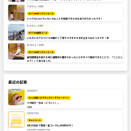
T.Mさん / 50代
RYT200オンラインコース
いつでもLineでいろいろなことを相談できたのもありがたかったです！
R.Hさん / 30代
RYT200通学コース
いただいたアドバイスは細かく丁寧でメモをする手が止まらなかったです！笑
M.Mさん / 40代
RYT200オンラインコース
個別説明会を受けた時に疑問点や聞きたかったことがすべて解決できたことで、「ここにし
よう！」と思えました。
最近の記事
2026/8/7
Orie日記＜ピラティスリードトレーナー＞
ツボ紹介「合谷（ごうこく）」
#健康
2026/7/31
キャンペーン
8月15日まで限定！全コース5,000円OFF！
#ヨガ
#RYT200
#RYT500