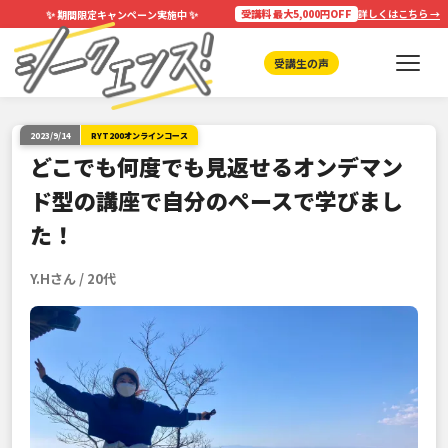
✨
✨
受講料 最大5,000円OFF
詳しくはこちら →
期間限定キャンペーン実施中
受講生の声
2023/9/14
RYT200オンラインコース
どこでも何度でも見返せるオンデマン
ド型の講座で自分のペースで学びまし
た！
Y.Hさん / 20代