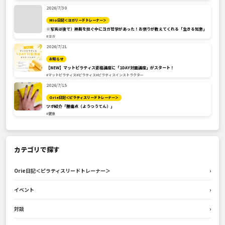
2026/7/30
Mio日記＜ヨガリードトレーナー＞
※写真は後で）神輿を担ぐ中にヨガ哲学があった！お祭りが教えてくれる「生きる知恵」
#ヨガ
2026/7/21
お知らせ
【NEW】マットピラティス資格講座に「1DAY対面講座」がスタート！
#マットピラティス
#ピラティス
#ピラティスインストラクター
2026/7/15
Orie日記＜ピラティスリードトレーナー＞
ツボ紹介「腰痛点（ようつうてん）」
#健康
カテゴリで探す
Orie日記＜ピラティスリードトレーナー＞
›
イベント
›
対談
›