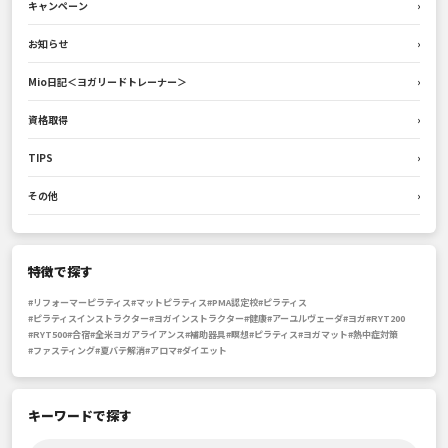
キャンペーン
›
お知らせ
›
Mio日記＜ヨガリードトレーナー＞
›
資格取得
›
TIPS
›
その他
›
特徴で探す
#リフォーマーピラティス
#マットピラティス
#PMA認定校
#ピラティス
#ピラティスインストラクター
#ヨガインストラクター
#健康
#アーユルヴェーダ
#ヨガ
#RYT200
#RYT500
#合宿
#全米ヨガアライアンス
#補助器具
#瞑想
#ピラティス
#ヨガマット
#熱中症対策
#ファスティング
#夏バテ解消
#アロマ
#ダイエット
キーワードで探す