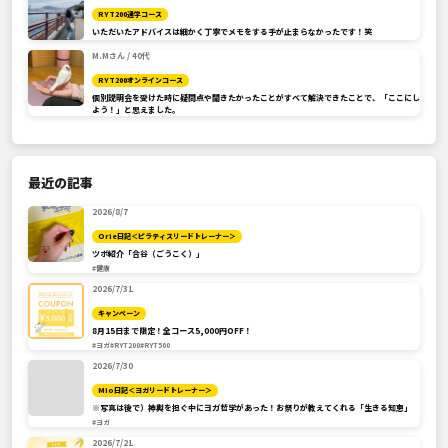
RYT200通学コース
いただいたアドバイスは細かく丁寧でメモをする手が止まらなかったです！笑
M.Mさん / 40代
RYT200オンラインコース
個別説明会を受けた時に疑問点や聞きたかったことがすべて解決できたことで、「ここにし
よう！」と思えました。
最近の記事
2026/8/7
Orie日記＜ピラティスリードトレーナー＞
ツボ紹介「合谷（ごうこく）」
#健康
2026/7/31
キャンペーン
8月15日まで限定！全コース5,000円OFF！
#ヨガ
#RYT200
#RYT500
2026/7/30
Mio日記＜ヨガリードトレーナー＞
※写真は後で）神輿を担ぐ中にヨガ哲学があった！お祭りが教えてくれる「生きる知恵」
#ヨガ
2026/7/21