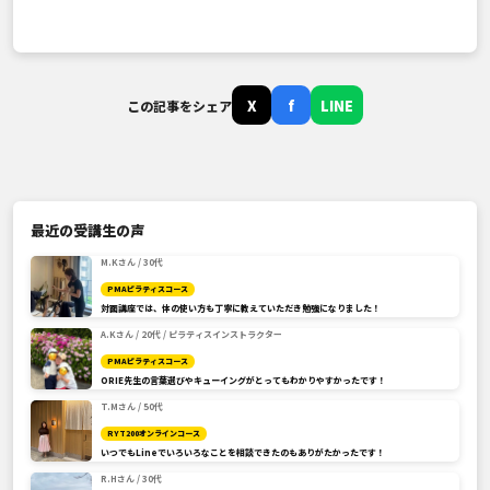
X
f
LINE
この記事をシェア
最近の受講生の声
M.Kさん / 30代
PMAピラティスコース
対面講座では、体の使い方も丁寧に教えていただき勉強になりました！
A.Kさん / 20代 / ピラティスインストラクター
PMAピラティスコース
ORIE先生の言葉選びやキューイングがとってもわかりやすかったです！
T.Mさん / 50代
RYT200オンラインコース
いつでもLineでいろいろなことを相談できたのもありがたかったです！
R.Hさん / 30代