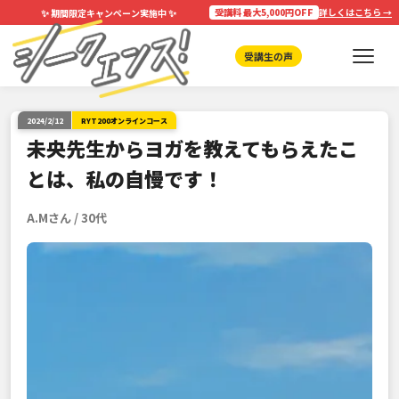
✨
✨
受講料 最大5,000円OFF
詳しくはこちら →
期間限定キャンペーン実施中
受講生の声
2024/2/12
RYT200オンラインコース
未央先生からヨガを教えてもらえたこ
とは、私の自慢です！
A.Mさん / 30代