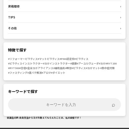
資格取得
›
TIPS
›
その他
›
特徴で探す
#リフォーマーピラティス
#マットピラティス
#PMA認定校
#ピラティス
#ピラティスインストラクター
#ヨガインストラクター
#健康
#アーユルヴェーダ
#ヨガ
#RYT200
#RYT500
#合宿
#全米ヨガアライアンス
#補助器具
#瞑想
#ピラティス
#ヨガマット
#熱中症対策
#ファスティング
#夏バテ解消
#アロマ
#ダイエット
キーワードで探す
⌕
受講生の声
›
未央先生からヨガを教えてもらえたことは、私の自慢です！