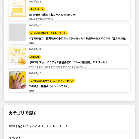
2026/7/31
キャンペーン
8月15日まで限定！全コース5,000円OFF！
#ヨガ
#RYT200
#RYT500
2026/7/30
Mio日記＜ヨガリードトレーナー＞
※写真は後で）神輿を担ぐ中にヨガ哲学があった！お祭りが教えてくれる「生きる知恵」
#ヨガ
2026/7/21
お知らせ
【NEW】マットピラティス資格講座に「1DAY対面講座」がスタート！
#マットピラティス
#ピラティス
#ピラティスインストラクター
2026/7/15
Orie日記＜ピラティスリードトレーナー＞
ツボ紹介「腰痛点（ようつうてん）」
#健康
カテゴリで探す
Orie日記＜ピラティスリードトレーナー＞
›
イベント
›