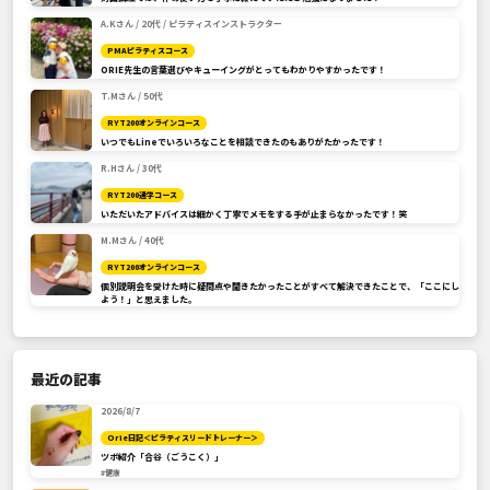
A.Kさん / 20代 / ピラティスインストラクター
PMAピラティスコース
ORIE先生の言葉選びやキューイングがとってもわかりやすかったです！
T.Mさん / 50代
RYT200オンラインコース
いつでもLineでいろいろなことを相談できたのもありがたかったです！
R.Hさん / 30代
RYT200通学コース
いただいたアドバイスは細かく丁寧でメモをする手が止まらなかったです！笑
M.Mさん / 40代
RYT200オンラインコース
個別説明会を受けた時に疑問点や聞きたかったことがすべて解決できたことで、「ここにし
よう！」と思えました。
最近の記事
2026/8/7
Orie日記＜ピラティスリードトレーナー＞
ツボ紹介「合谷（ごうこく）」
#健康