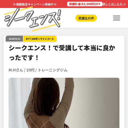
✨
✨
受講料 最大5,000円OFF
詳しくはこちら →
期間限定キャンペーン実施中
受講生の声
2025/4/11
RYT200オンラインコース
シークエンス！で受講して本当に良か
ったです！
M.Hさん / 20代 / トレーニングジム