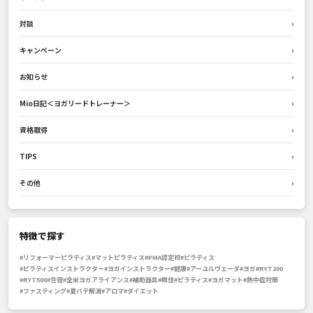
対談
›
キャンペーン
›
お知らせ
›
Mio日記＜ヨガリードトレーナー＞
›
資格取得
›
TIPS
›
その他
›
特徴で探す
#リフォーマーピラティス
#マットピラティス
#PMA認定校
#ピラティス
#ピラティスインストラクター
#ヨガインストラクター
#健康
#アーユルヴェーダ
#ヨガ
#RYT200
#RYT500
#合宿
#全米ヨガアライアンス
#補助器具
#瞑想
#ピラティス
#ヨガマット
#熱中症対策
#ファスティング
#夏バテ解消
#アロマ
#ダイエット