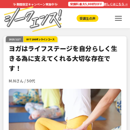
✨
✨
受講料 最大5,000円OFF
詳しくはこちら →
期間限定キャンペーン実施中
受講生の声
2023/12/7
RYT200オンラインコース
ヨガはライフステージを自分らしく生
きる為に支えてくれる大切な存在で
す！
M.Nさん / 50代