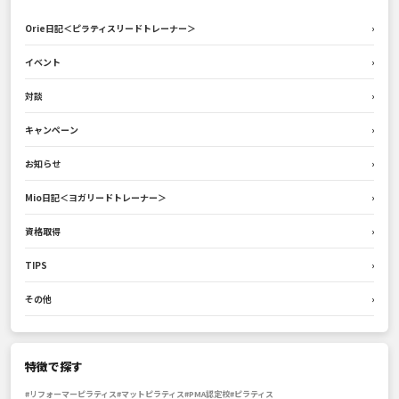
Orie日記＜ピラティスリードトレーナー＞
›
イベント
›
対談
›
キャンペーン
›
お知らせ
›
Mio日記＜ヨガリードトレーナー＞
›
資格取得
›
TIPS
›
その他
›
特徴で探す
#リフォーマーピラティス
#マットピラティス
#PMA認定校
#ピラティス