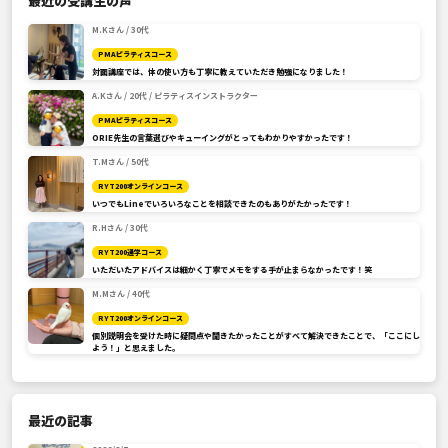
最近の受講生の声
M.Kさん / 30代
PMAピラティスコース
対面講座では、体の使い方も丁寧に教えていただき勉強になりました！
A.Kさん / 20代 / ピラティスインストラクター
PMAピラティスコース
ORIE先生の言葉選びやキューイングがとってもわかりやすかったです！
T.Mさん / 50代
RYT200オンラインコース
いつでもLineでいろいろなことを相談できたのもありがたかったです！
R.Hさん / 30代
RYT200通学コース
いただいたアドバイスは細かく丁寧でメモをする手が止まらなかったです！笑
M.Mさん / 40代
RYT200オンラインコース
個別説明会を受けた時に疑問点や聞きたかったことがすべて解決できたことで、「ここにし
よう！」と思えました。
最近の記事