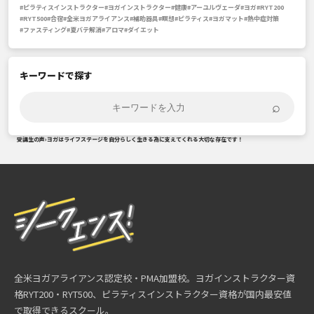
#ピラティスインストラクター
#ヨガインストラクター
#健康
#アーユルヴェーダ
#ヨガ
#RYT200
#RYT500
#合宿
#全米ヨガアライアンス
#補助器具
#瞑想
#ピラティス
#ヨガマット
#熱中症対策
#ファスティング
#夏バテ解消
#アロマ
#ダイエット
キーワードで探す
⌕
受講生の声
›
ヨガはライフステージを自分らしく生きる為に支えてくれる大切な存在です！
全米ヨガアライアンス認定校・PMA加盟校。ヨガインストラクター資
格RYT200・RYT500、ピラティスインストラクター資格が国内最安値
で取得できるスクール。