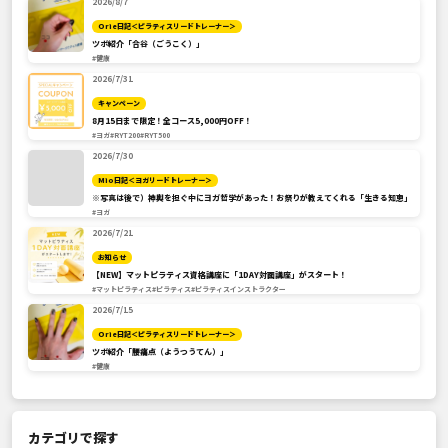
2026/8/7
Orie日記＜ピラティスリードトレーナー＞
ツボ紹介「合谷（ごうこく）」
#健康
2026/7/31
キャンペーン
8月15日まで限定！全コース5,000円OFF！
#ヨガ
#RYT200
#RYT500
2026/7/30
Mio日記＜ヨガリードトレーナー＞
※写真は後で）神輿を担ぐ中にヨガ哲学があった！お祭りが教えてくれる「生きる知恵」
#ヨガ
2026/7/21
お知らせ
【NEW】マットピラティス資格講座に「1DAY対面講座」がスタート！
#マットピラティス
#ピラティス
#ピラティスインストラクター
2026/7/15
Orie日記＜ピラティスリードトレーナー＞
ツボ紹介「腰痛点（ようつうてん）」
#健康
カテゴリで探す