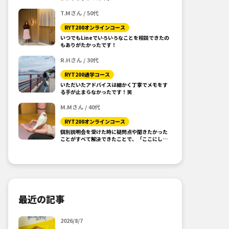
T.Mさん / 50代
RYT200オンラインコース
いつでもLineでいろいろなことを相談できたの
もありがたかったです！
R.Hさん / 30代
RYT200通学コース
いただいたアドバイスは細かく丁寧でメモをす
る手が止まらなかったです！笑
M.Mさん / 40代
RYT200オンラインコース
個別説明会を受けた時に疑問点や聞きたかった
ことがすべて解決できたことで、「ここにしよ
う！」と思えました。
最近の記事
2026/8/7