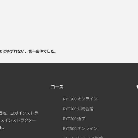
ではゆずれない、第一条件でした。
コース
RYT200 オンライン
RYT200 沖縄合宿
盟校。ヨガインストラ
RYT200 通学
ティスインストラクター
ル。
RYT500 オンライン