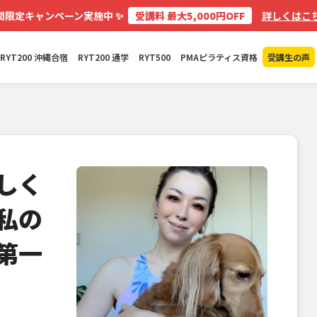
✨
間限定キャンペーン実施中
受講料 最大5,000円OFF
詳しくはこち
RYT200 沖縄合宿
RYT200 通学
RYT500
PMAピラティス資格
受講生の声
しく
私の
第一