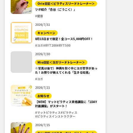
Orie日記＜ピラティスリードトレーナー＞
ツボ紹介「合谷（ごうこく）」
#健康
2026/7/31
キャンペーン
8月15日まで限定！全コース5,000円OFF！
#ヨガ
#RYT200
#RYT500
2026/7/30
Mio日記＜ヨガリードトレーナー＞
※写真は後で）神輿を担ぐ中にヨガ哲学があっ
た！お祭りが教えてくれる「生きる知恵」
#ヨガ
2026/7/21
お知らせ
【NEW】マットピラティス資格講座に「1DAY
対面講座」がスタート！
#マットピラティス
#ピラティス
#ピラティスインストラクター
2026/7/15