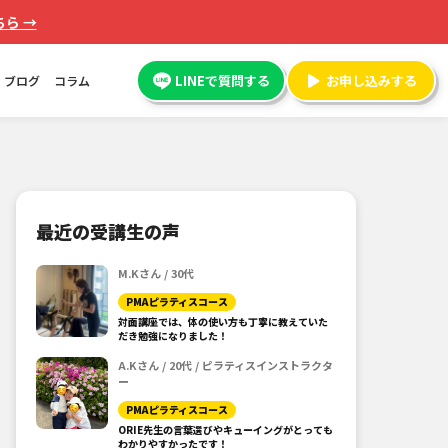
ら →
LINEで質問する
お申し込みする
ブログ
コラム
最近の受講生の声
M.Kさん / 30代
PMAピラティスコース
対面講座では、体の使い方も丁寧に教えていた
だき勉強になりました！
A.Kさん / 20代 / ピラティスインストラクタ
ー
PMAピラティスコース
ORIE先生の言葉選びやキューイングがとっても
わかりやすかったです！