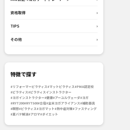
資格取得
›
TIPS
›
その他
›
特徴で探す
#リフォーマーピラティス
#マットピラティス
#PMA認定校
#ピラティス
#ピラティスインストラクター
#ヨガインストラクター
#健康
#アーユルヴェーダ
#ヨガ
#RYT200
#RYT500
#合宿
#全米ヨガアライアンス
#補助器具
#瞑想
#ピラティス
#ヨガマット
#熱中症対策
#ファスティング
#夏バテ解消
#アロマ
#ダイエット