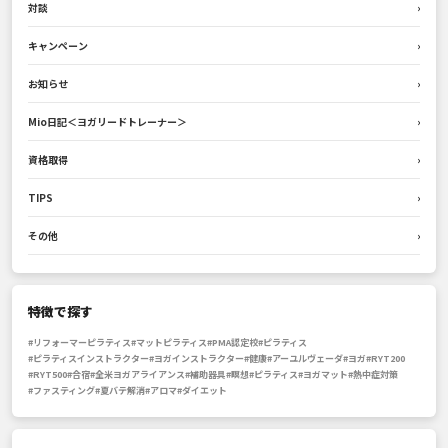
対談
›
キャンペーン
›
お知らせ
›
Mio日記＜ヨガリードトレーナー＞
›
資格取得
›
TIPS
›
その他
›
特徴で探す
#リフォーマーピラティス
#マットピラティス
#PMA認定校
#ピラティス
#ピラティスインストラクター
#ヨガインストラクター
#健康
#アーユルヴェーダ
#ヨガ
#RYT200
#RYT500
#合宿
#全米ヨガアライアンス
#補助器具
#瞑想
#ピラティス
#ヨガマット
#熱中症対策
#ファスティング
#夏バテ解消
#アロマ
#ダイエット