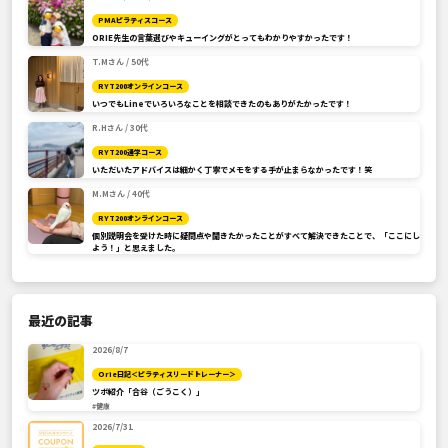
PMAピラティスコース
ORIE先生の言葉選びやキューイングがとってもわかりやすかったです！
T.Mさん / 50代
RYT200オンラインコース
いつでもLineでいろいろなことを相談できたのもありがたかったです！
R.Hさん / 30代
RYT200通学コース
いただいたアドバイスは細かく丁寧でメモをする手が止まらなかったです！笑
M.Mさん / 40代
RYT200オンラインコース
個別説明会を受けた時に疑問点や聞きたかったことがすべて解決できたことで、「ここにし
よう！」と思えました。
最近の記事
2026/8/7
Orie日記＜ピラティスリードトレーナー＞
ツボ紹介「合谷（ごうこく）」
#健康
2026/7/31