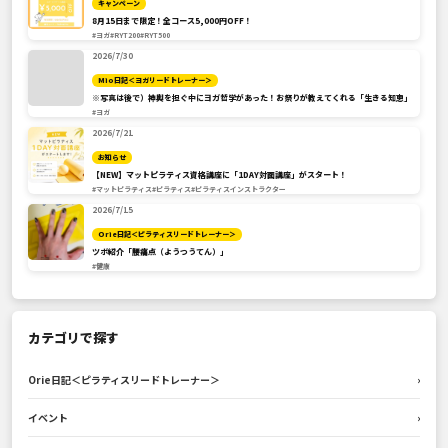
キャンペーン
8月15日まで限定！全コース5,000円OFF！
#ヨガ
#RYT200
#RYT500
2026/7/30
Mio日記＜ヨガリードトレーナー＞
※写真は後で）神輿を担ぐ中にヨガ哲学があった！お祭りが教えてくれる「生きる知恵」
#ヨガ
2026/7/21
お知らせ
【NEW】マットピラティス資格講座に「1DAY対面講座」がスタート！
#マットピラティス
#ピラティス
#ピラティスインストラクター
2026/7/15
Orie日記＜ピラティスリードトレーナー＞
ツボ紹介「腰痛点（ようつうてん）」
#健康
カテゴリで探す
Orie日記＜ピラティスリードトレーナー＞
›
イベント
›