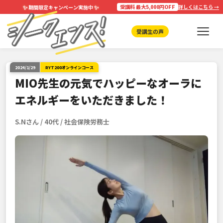
✨
✨
受講料 最大5,000円OFF
詳しくはこちら →
期間限定キャンペーン実施中
受講生の声
2024/1/29
RYT200オンラインコース
MIO先生の元気でハッピーなオーラに
エネルギーをいただきました！
S.Nさん / 40代 / 社会保険労務士