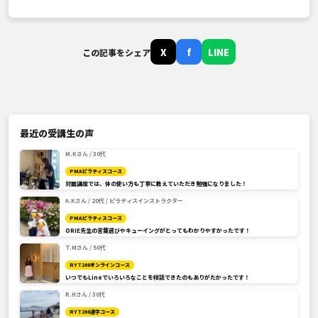
X
f
LINE
この記事をシェア
最近の受講生の声
M.Kさん / 30代
PMAピラティスコース
対面講座では、体の使い方も丁寧に教えていただき勉強になりました！
A.Kさん / 20代 / ピラティスインストラクター
PMAピラティスコース
ORIE先生の言葉選びやキューイングがとってもわかりやすかったです！
T.Mさん / 50代
RYT200オンラインコース
いつでもLineでいろいろなことを相談できたのもありがたかったです！
R.Hさん / 30代
RYT200通学コース