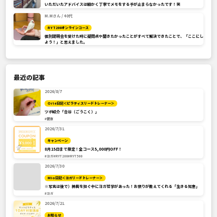
いただいたアドバイスは細かく丁寧でメモをする手が止まらなかったです！笑
M.Mさん / 40代
RYT200オンラインコース
個別説明会を受けた時に疑問点や聞きたかったことがすべて解決できたことで、「ここにし
よう！」と思えました。
最近の記事
2026/8/7
Orie日記＜ピラティスリードトレーナー＞
ツボ紹介「合谷（ごうこく）」
#健康
2026/7/31
キャンペーン
8月15日まで限定！全コース5,000円OFF！
#ヨガ
#RYT200
#RYT500
2026/7/30
Mio日記＜ヨガリードトレーナー＞
※写真は後で）神輿を担ぐ中にヨガ哲学があった！お祭りが教えてくれる「生きる知恵」
#ヨガ
2026/7/21
お知らせ