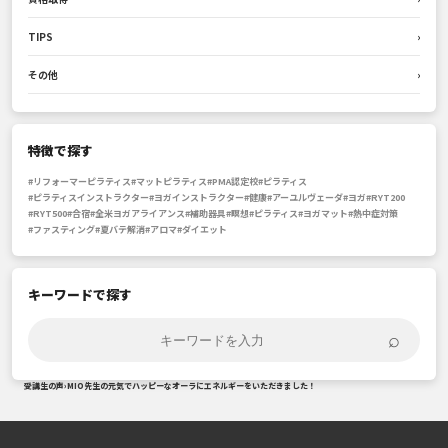
TIPS
›
その他
›
特徴で探す
#リフォーマーピラティス
#マットピラティス
#PMA認定校
#ピラティス
#ピラティスインストラクター
#ヨガインストラクター
#健康
#アーユルヴェーダ
#ヨガ
#RYT200
#RYT500
#合宿
#全米ヨガアライアンス
#補助器具
#瞑想
#ピラティス
#ヨガマット
#熱中症対策
#ファスティング
#夏バテ解消
#アロマ
#ダイエット
キーワードで探す
⌕
受講生の声
›
MIO先生の元気でハッピーなオーラにエネルギーをいただきました！