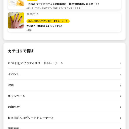
【NEW】マットピラティス資格講座に「1DAY対面講座」がスタート！
#マットピラティス
#ピラティス
#ピラティスインストラクター
2026/7/15
Orie日記＜ピラティスリードトレーナー＞
ツボ紹介「腰痛点（ようつうてん）」
#健康
カテゴリで探す
Orie日記＜ピラティスリードトレーナー＞
›
イベント
›
対談
›
キャンペーン
›
お知らせ
›
Mio日記＜ヨガリードトレーナー＞
›
資格取得
›