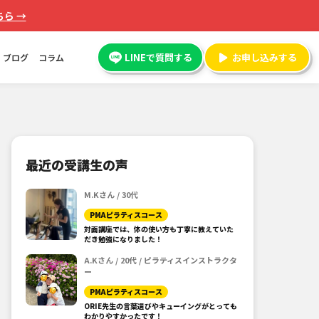
ら →
LINEで質問する
お申し込みする
ブログ
コラム
最近の受講生の声
M.Kさん / 30代
PMAピラティスコース
対面講座では、体の使い方も丁寧に教えていた
だき勉強になりました！
A.Kさん / 20代 / ピラティスインストラクタ
ー
PMAピラティスコース
ORIE先生の言葉選びやキューイングがとっても
わかりやすかったです！