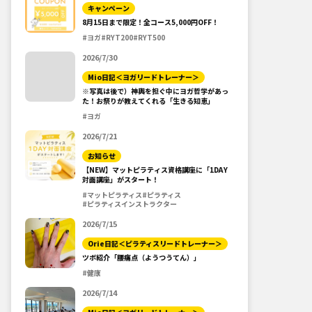
キャンペーン
8月15日まで限定！全コース5,000円OFF！
#ヨガ
#RYT200
#RYT500
2026/7/30
Mio日記＜ヨガリードトレーナー＞
※写真は後で）神輿を担ぐ中にヨガ哲学があっ
た！お祭りが教えてくれる「生きる知恵」
#ヨガ
2026/7/21
お知らせ
【NEW】マットピラティス資格講座に「1DAY
対面講座」がスタート！
#マットピラティス
#ピラティス
#ピラティスインストラクター
2026/7/15
Orie日記＜ピラティスリードトレーナー＞
ツボ紹介「腰痛点（ようつうてん）」
#健康
2026/7/14