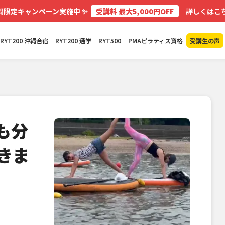
✨
間限定キャンペーン実施中
受講料 最大5,000円OFF
詳しくはこち
RYT200 沖縄合宿
RYT200 通学
RYT500
PMAピラティス資格
受講生の声
も分
きま