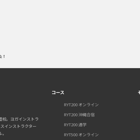
した！
コース
RYT200 オンライン
RYT200 沖縄合宿
盟校。ヨガインストラ
RYT200 通学
ティスインストラクター
ル。
RYT500 オンライン