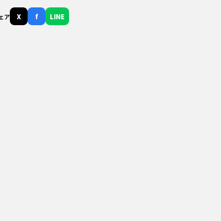
X
f
LINE
ェア