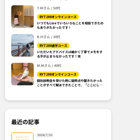
T.Mさん / 50代
RYT200オンラインコース
いつでもLineでいろいろなことを相談できたの
もありがたかったです！
R.Hさん / 30代
RYT200通学コース
いただいたアドバイスは細かく丁寧でメモをす
る手が止まらなかったです！笑
M.Mさん / 40代
RYT200オンラインコース
個別説明会を受けた時に疑問点や聞きたかった
ことがすべて解決できたことで、「ここにしよ
う！」と思えました。
最近の記事
2026/7/31