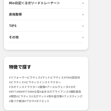
Mio日記＜ヨガリードトレーナー＞
›
資格取得
›
TIPS
›
その他
›
特徴で探す
#リフォーマーピラティス
#マットピラティス
#PMA認定校
#ピラティス
#ピラティスインストラクター
#ヨガインストラクター
#健康
#アーユルヴェーダ
#ヨガ
#RYT200
#RYT500
#合宿
#全米ヨガアライアンス
#補助器具
#瞑想
#ピラティス
#ヨガマット
#熱中症対策
#ファスティング
#夏バテ解消
#アロマ
#ダイエット