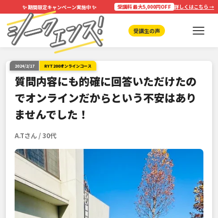
✨
✨
受講料 最大5,000円OFF
詳しくはこちら →
期間限定キャンペーン実施中
受講生の声
2024/2/17
RYT200オンラインコース
質問内容にも的確に回答いただけたの
でオンラインだからという不安はあり
ませんでした！
A.Tさん / 30代