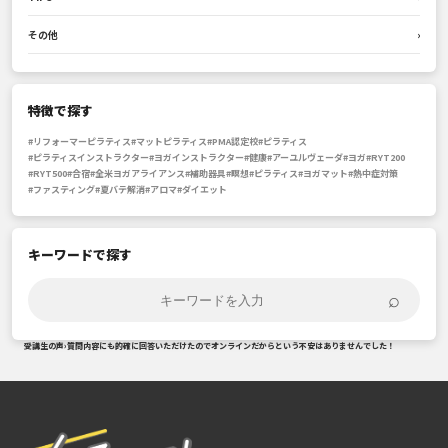
その他
›
特徴で探す
#リフォーマーピラティス
#マットピラティス
#PMA認定校
#ピラティス
#ピラティスインストラクター
#ヨガインストラクター
#健康
#アーユルヴェーダ
#ヨガ
#RYT200
#RYT500
#合宿
#全米ヨガアライアンス
#補助器具
#瞑想
#ピラティス
#ヨガマット
#熱中症対策
#ファスティング
#夏バテ解消
#アロマ
#ダイエット
キーワードで探す
⌕
受講生の声
›
質問内容にも的確に回答いただけたのでオンラインだからという不安はありませんでした！