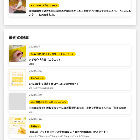
RYT200オンラインコース
個別説明会を受けた時に疑問点や聞きたかったことがすべて解決できたことで、「ここにし
よう！」と思えました。
最近の記事
2026/8/7
Orie日記＜ピラティスリードトレーナー＞
ツボ紹介「合谷（ごうこく）」
#健康
2026/7/31
キャンペーン
8月15日まで限定！全コース5,000円OFF！
#ヨガ
#RYT200
#RYT500
2026/7/30
Mio日記＜ヨガリードトレーナー＞
※写真は後で）神輿を担ぐ中にヨガ哲学があった！お祭りが教えてくれる「生きる知恵」
#ヨガ
2026/7/21
お知らせ
【NEW】マットピラティス資格講座に「1DAY対面講座」がスタート！
#マットピラティス
#ピラティス
#ピラティスインストラクター