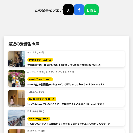
X
f
LINE
この記事をシェア
最近の受講生の声
M.Kさん / 30代
PMAピラティスコース
対面講座では、体の使い方も丁寧に教えていただき勉強になりました！
A.Kさん / 20代 / ピラティスインストラクター
PMAピラティスコース
ORIE先生の言葉選びやキューイングがとってもわかりやすかったです！
T.Mさん / 50代
RYT200オンラインコース
いつでもLineでいろいろなことを相談できたのもありがたかったです！
R.Hさん / 30代
RYT200通学コース
いただいたアドバイスは細かく丁寧でメモをする手が止まらなかったです！笑
M.Mさん / 40代