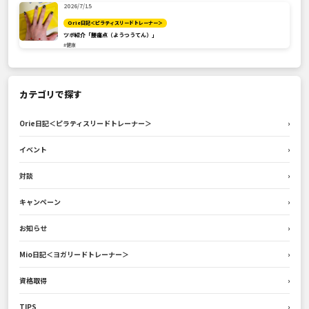
2026/7/15
Orie日記＜ピラティスリードトレーナー＞
ツボ紹介「腰痛点（ようつうてん）」
#健康
カテゴリで探す
Orie日記＜ピラティスリードトレーナー＞
›
イベント
›
対談
›
キャンペーン
›
お知らせ
›
Mio日記＜ヨガリードトレーナー＞
›
資格取得
›
TIPS
›