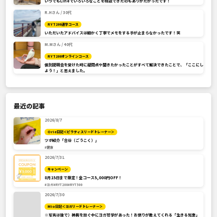
いつでもLineでいろいろなことを相談できたのもありがたかったです！
R.Hさん / 30代
RYT200通学コース
いただいたアドバイスは細かく丁寧でメモをする手が止まらなかったです！笑
M.Mさん / 40代
RYT200オンラインコース
個別説明会を受けた時に疑問点や聞きたかったことがすべて解決できたことで、「ここにし
よう！」と思えました。
最近の記事
2026/8/7
Orie日記＜ピラティスリードトレーナー＞
ツボ紹介「合谷（ごうこく）」
#健康
2026/7/31
キャンペーン
8月15日まで限定！全コース5,000円OFF！
#ヨガ
#RYT200
#RYT500
2026/7/30
Mio日記＜ヨガリードトレーナー＞
※写真は後で）神輿を担ぐ中にヨガ哲学があった！お祭りが教えてくれる「生きる知恵」