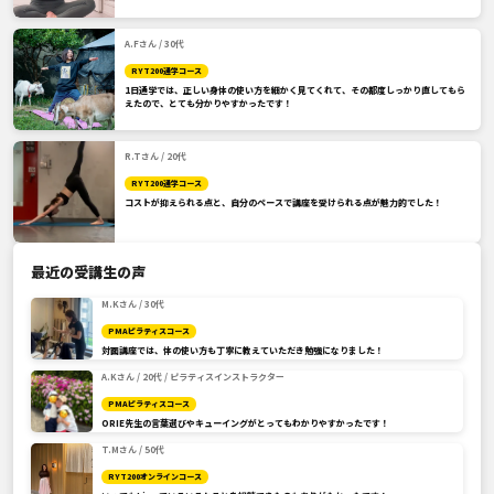
A.Fさん / 30代
RYT200通学コース
1日通学では、正しい身体の使い方を細かく見てくれて、その都度しっかり直してもら
えたので、とても分かりやすかったです！
R.Tさん / 20代
RYT200通学コース
コストが抑えられる点と、自分のペースで講座を受けられる点が魅力的でした！
最近の受講生の声
M.Kさん / 30代
PMAピラティスコース
対面講座では、体の使い方も丁寧に教えていただき勉強になりました！
A.Kさん / 20代 / ピラティスインストラクター
PMAピラティスコース
ORIE先生の言葉選びやキューイングがとってもわかりやすかったです！
T.Mさん / 50代
RYT200オンラインコース