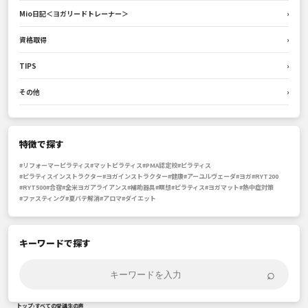
Mio日記＜ヨガリードトレーナー＞
›
資格取得
›
TIPS
›
その他
›
特徴で探す
#リフォーマーピラティス
#マットピラティス
#PMA認定校
#ピラティス
#ピラティスインストラクター
#ヨガインストラクター
#健康
#アーユルヴェーダ
#ヨガ
#RYT200
#RYT500
#合宿
#全米ヨガアライアンス
#補助器具
#瞑想
#ピラティス
#ヨガマット
#熱中症対策
#ファスティング
#夏バテ解消
#アロマ
#ダイエット
キーワードで探す
⌕
トップ
›
すべての受講生の声