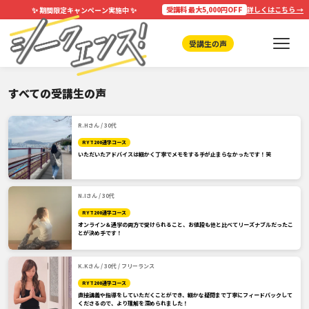
✨
✨
受講料 最大5,000円OFF
詳しくはこちら →
期間限定キャンペーン実施中
受講生の声
すべての受講生の声
R.Hさん / 30代
RYT200通学コース
いただいたアドバイスは細かく丁寧でメモをする手が止まらなかったです！笑
N.Iさん / 30代
RYT200通学コース
オンライン＆通学の両方で受けられること、お値段も他と比べてリーズナブルだったこ
とが決め手です！
K.Kさん / 30代 / フリーランス
RYT200通学コース
直接講義や指導をしていただくことができ、細かな疑問まで丁寧にフィードバックして
くださるので、より理解を深められました！